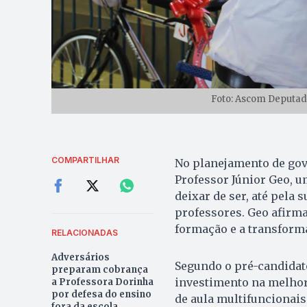
Foto: Ascom Deputado
COMPARTILHAR
No planejamento de gov
Professor Júnior Geo, u
deixar de ser, até pela 
professores. Geo afirma
formação e a transform
RELACIONADAS
Adversários
Segundo o pré-candidato
preparam cobrança
investimento na melhori
a Professora Dorinha
por defesa do ensino
de aula multifuncionais
fora da escola