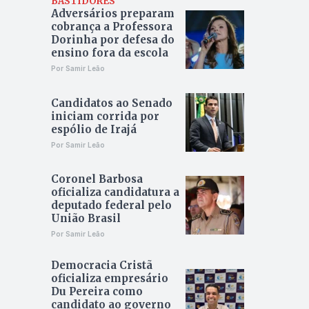
BASTIDORES
Adversários preparam
cobrança a Professora
Dorinha por defesa do
ensino fora da escola
Por Samir Leão
Candidatos ao Senado
iniciam corrida por
espólio de Irajá
Por Samir Leão
Coronel Barbosa
oficializa candidatura a
deputado federal pelo
União Brasil
Por Samir Leão
Democracia Cristã
oficializa empresário
Du Pereira como
candidato ao governo