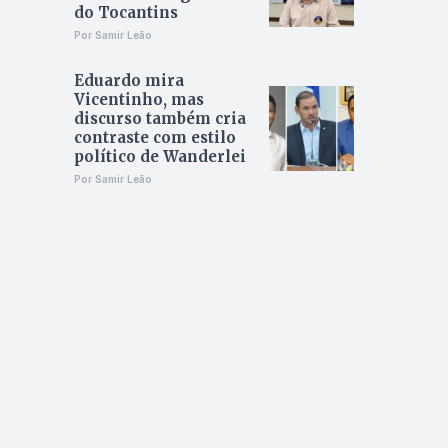
do Tocantins
Por Samir Leão
Eduardo mira
Vicentinho, mas
discurso também cria
contraste com estilo
político de Wanderlei
Por Samir Leão