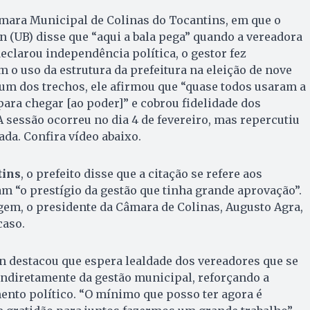
ara Municipal de Colinas do Tocantins, em que o
n (UB) disse que “aqui a bala pega” quando a vereadora
clarou independência política, o gestor fez
 o uso da estrutura da prefeitura na eleição de nove
um dos trechos, ele afirmou que “quase todos usaram a
para chegar [ao poder]” e cobrou fidelidade dos
A sessão ocorreu no dia 4 de fevereiro, mas repercutiu
da. Confira vídeo abaixo.
tins
, o prefeito disse que a citação se refere aos
am “o prestígio da gestão que tinha grande aprovação”.
gem, o presidente da Câmara de Colinas, Augusto Agra,
caso.
in destacou que espera lealdade dos vereadores que se
indiretamente da gestão municipal, reforçando a
nto político. “O mínimo que posso ter agora é