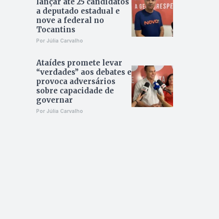
lançar até 25 candidatos
a deputado estadual e
nove a federal no
Tocantins
Por Júlia Carvalho
Ataídes promete levar
“verdades” aos debates e
provoca adversários
sobre capacidade de
governar
Por Júlia Carvalho