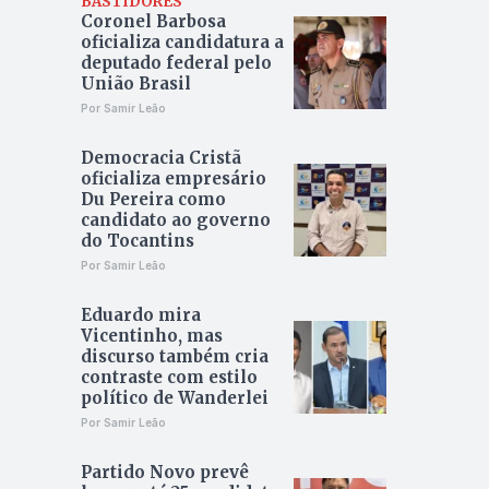
BASTIDORES
Coronel Barbosa
oficializa candidatura a
deputado federal pelo
União Brasil
Por Samir Leão
Democracia Cristã
oficializa empresário
Du Pereira como
candidato ao governo
do Tocantins
Por Samir Leão
Eduardo mira
Vicentinho, mas
discurso também cria
contraste com estilo
político de Wanderlei
Por Samir Leão
Partido Novo prevê