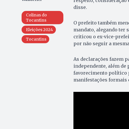
respeito, consideração 
disse.
Colinas do
Tocantins
O prefeito também menc
mandato, alegando ter so
Eleições 2024
criticou o ex-vice-prefe
Tocantins
por não seguir a mesma
As declarações fazem pa
independente, além de p
favorecimento político
manifestações formais d