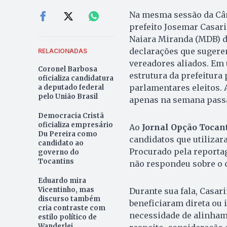
Na mesma sessão da Câm
prefeito Josemar Casari
Naiara Miranda (MDB) de
declarações que sugerem
RELACIONADAS
vereadores aliados. Em 
Coronel Barbosa
estrutura da prefeitura 
oficializa candidatura
parlamentares eleitos. 
a deputado federal
pelo União Brasil
apenas na semana passa
Democracia Cristã
oficializa empresário
Ao
Jornal Opção Tocan
Du Pereira como
candidatos que utilizar
candidato ao
Procurado pela reporta
governo do
Tocantins
não respondeu sobre o 
Eduardo mira
Vicentinho, mas
Durante sua fala, Casar
discurso também
beneficiaram direta ou 
cria contraste com
necessidade de alinhame
estilo político de
Wanderlei