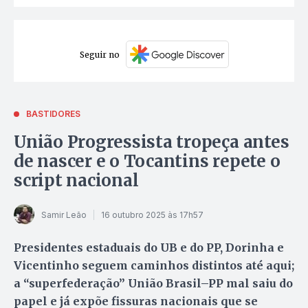
Seguir no
BASTIDORES
União Progressista tropeça antes
de nascer e o Tocantins repete o
script nacional
Samir Leão
16 outubro 2025 às 17h57
Presidentes estaduais do UB e do PP, Dorinha e
Vicentinho seguem caminhos distintos até aqui;
a “superfederação” União Brasil–PP mal saiu do
papel e já expõe fissuras nacionais que se