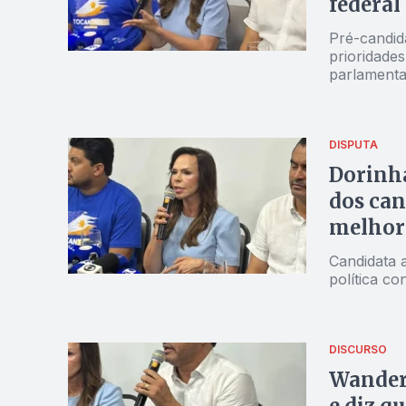
federal
Pré-candid
prioridades
parlamentar
infraestrut
DISPUTA
Dorinha
dos can
melhor 
Candidata 
política c
DISCURSO
Wander