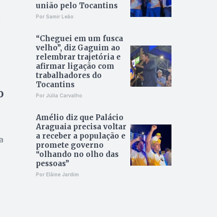
união pelo Tocantins
Por Samir Leão
r
“Cheguei em um fusca
velho”, diz Gaguim ao
relembrar trajetória e
afirmar ligação com
trabalhadores do
Tocantins
o
Por Júlia Carvalho
Amélio diz que Palácio
Araguaia precisa voltar
a receber a população e
a
promete governo
“olhando no olho das
pessoas”
Por Elâine Jardim