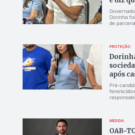
e diz qu
Governador
Dorinha foi
de parceria
PROTEÇÃO
Dorinha
socieda
após ca
Pré-candid
feminicídi
responsabi
MEDIDA
OAB-TO