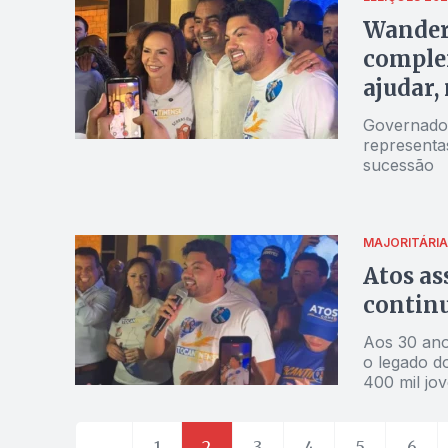
Wanderl
complem
ajudar,
Governador
representa
sucessão
MAJORITÁRIA
Atos as
continu
Aos 30 ano
o legado d
400 mil jo
←
1
2
3
4
5
6