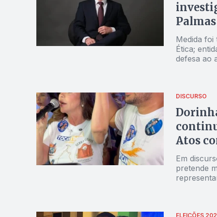
investi
Palmas
Medida foi 
Ética; enti
defesa ao 
DISCURSO
Dorinh
continu
Atos c
Em discurs
pretende m
representa
ELEIÇÕES 20