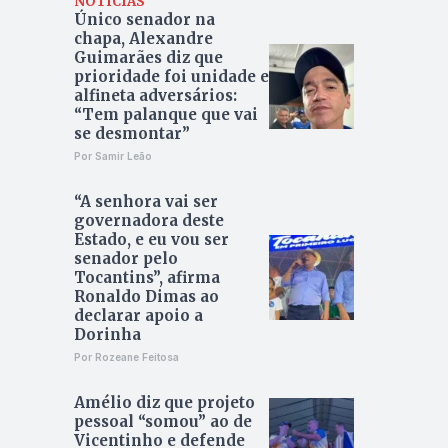
NOTÍCIAS
Único senador na
chapa, Alexandre
Guimarães diz que
prioridade foi unidade e
alfineta adversários:
“Tem palanque que vai
se desmontar”
Por Samir Leão
“A senhora vai ser
governadora deste
Estado, e eu vou ser
senador pelo
Tocantins”, afirma
Ronaldo Dimas ao
declarar apoio a
Dorinha
Por Rozeane Feitosa
Amélio diz que projeto
pessoal “somou” ao de
Vicentinho e defende