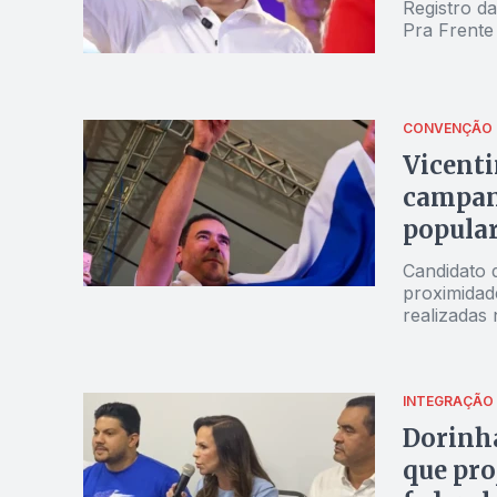
Registro d
Pra Frente 
CONVENÇÃO
Vicenti
campanh
popula
Candidato 
proximidad
realizadas
INTEGRAÇÃO
Dorinha
que pro