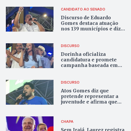
Siqueira Campos ao
declarar apoio a Dorinha
CANDIDATO AO SENADO
Discurso de Eduardo
Gomes destaca atuação
nos 139 municípios e diz
que grupo “sabe ganhar
no jogo”
DISCURSO
Dorinha oficializa
candidatura e promete
campanha baseada em
propostas, não em
ataques
DISCURSO
Atos Gomes diz que
pretende representar a
juventude e afirma que
será “o melhor vice-
governador da história”
do Tocantins
CHAPA
Sem Irajá, Laurez registra