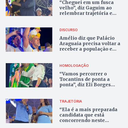
“Cheguei em um fusca
velho”, diz Gaguim ao
relembrar trajetória e
afirmar ligação com
trabalhadores do
Tocantins
DISCURSO
Amélio diz que Palácio
Araguaia precisa voltar a
receber a população e
promete governo
“olhando no olho das
pessoas”
HOMOLOGAÇÃO
“Vamos percorrer o
Tocantins de ponta a
ponta”, diz Eli Borges
após oficialização da
candidatura
TRAJETÓRIA
“Ela é a mais preparada
candidata que está
concorrendo neste
pleito”, diz Eduardo