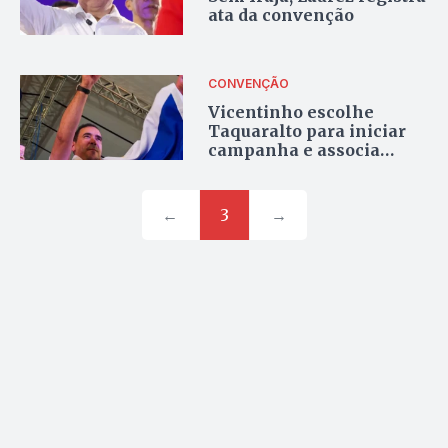
ata da convenção
CONVENÇÃO
Vicentinho escolhe
Taquaralto para iniciar
campanha e associa
candidatura às origens
populares
←
3
→