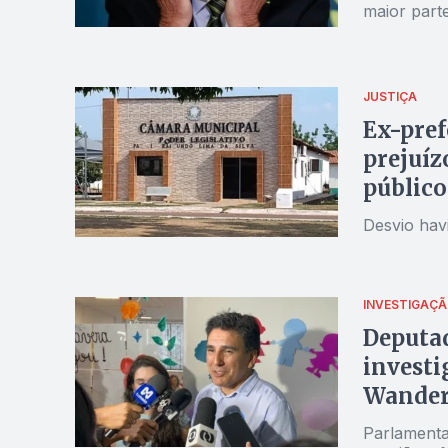
maior part
JUSTIÇA
Ex-pref
prejuíz
público
Desvio hav
INVESTIGAÇ
Deputad
investi
Wander
Parlamenta