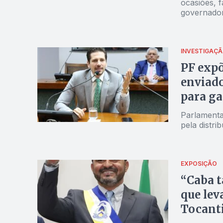
ocasiões, 
governado
INVESTIGAÇ
PF expõ
enviado
para ga
básicas
Parlamenta
pela distr
EXPOSIÇÃO
“Caba t
que lev
Tocant