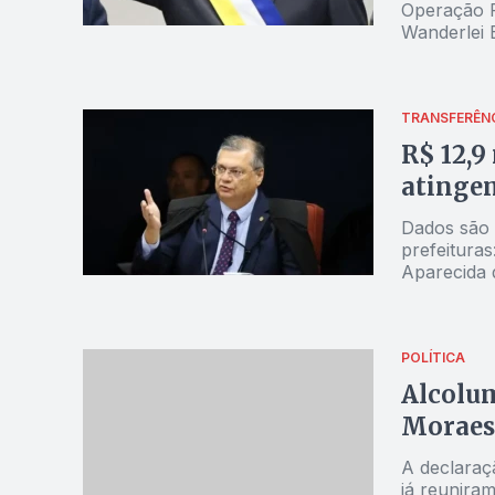
Operação 
Wanderlei 
TRANSFERÊNC
R$ 12,9
atingem
Dados são 
prefeitura
Aparecida d
Goiatins, J
Pau D'arco
POLÍTICA
Alcolu
Moraes
A declaraç
já reunira