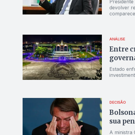
Presidente
devolver r
compareceu
ANÁLISE
Entre c
govern
Estado enfr
investimen
DECISÃO
Bolsona
sua pen
A ministra