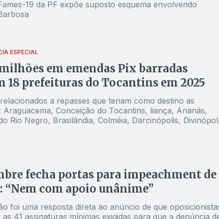
Fames-19 da PF expõe suposto esquema envolvendo
Barbosa
IA ESPECIAL
 milhões em emendas Pix barradas
 18 prefeituras do Tocantins em 2025
relacionados a repasses que teriam como destino as
s: Araguacema, Conceição do Tocantins, liança, Ananás,
o Rio Negro, Brasilândia, Colméia, Darcinópolis, Divinópoli
aú do Tocantins, Palmeiras do Tocantins, Peixe, Ponte Alta
, Riachinho, São Salvador e Muricilândia
mbre fecha portas para impeachment de
: “Nem com apoio unânime”
ão foi uma resposta direta ao anúncio de que oposicionista
m as 41 assinaturas mínimas exigidas para que a denúncia d