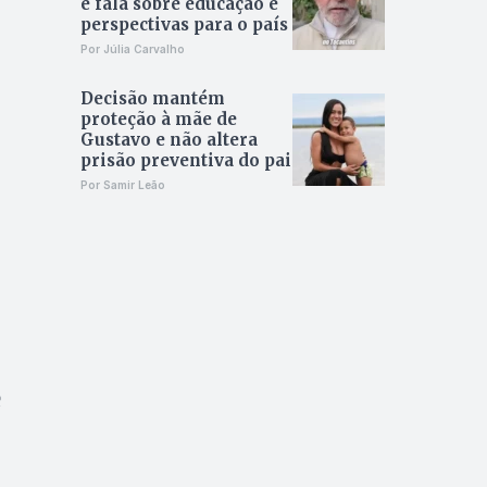
e fala sobre educação e
perspectivas para o país
Por Júlia Carvalho
Decisão mantém
proteção à mãe de
Gustavo e não altera
prisão preventiva do pai
Por Samir Leão
e