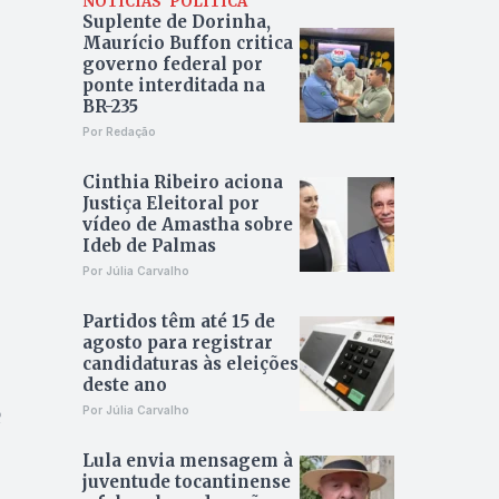
NOTÍCIAS
POLÍTICA
Suplente de Dorinha,
Maurício Buffon critica
governo federal por
ponte interditada na
BR-235
Por Redação
Cinthia Ribeiro aciona
Justiça Eleitoral por
vídeo de Amastha sobre
Ideb de Palmas
Por Júlia Carvalho
Partidos têm até 15 de
agosto para registrar
candidaturas às eleições
deste ano
e
Por Júlia Carvalho
Lula envia mensagem à
juventude tocantinense