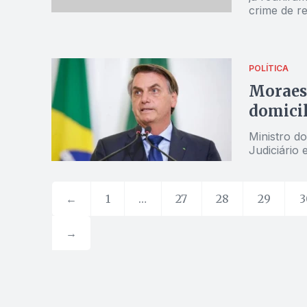
crime de r
POLÍTICA
Moraes 
domicil
Ministro do
Judiciário 
←
1
…
27
28
29
3
→