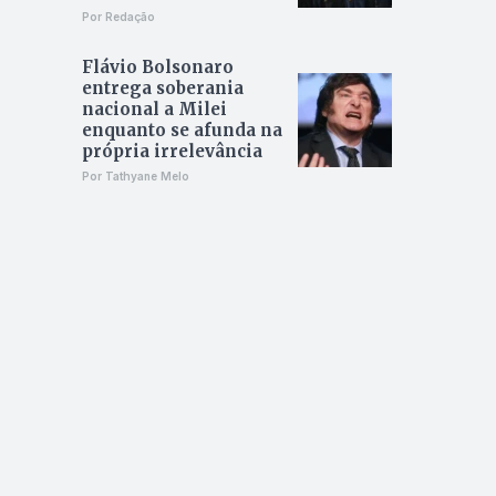
Por Redação
Flávio Bolsonaro
entrega soberania
nacional a Milei
enquanto se afunda na
própria irrelevância
Por Tathyane Melo