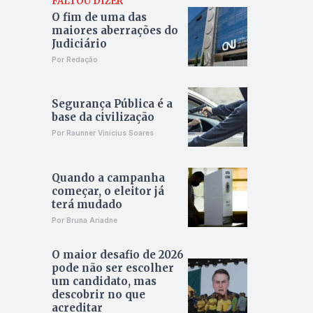
FALTOU DIZER
O fim de uma das
maiores aberrações do
Judiciário
Por Redação
Segurança Pública é a
base da civilização
Por Raunner Vinícius Soares
Quando a campanha
começar, o eleitor já
terá mudado
Por Bruna Ariadne
O maior desafio de 2026
pode não ser escolher
um candidato, mas
descobrir no que
acreditar