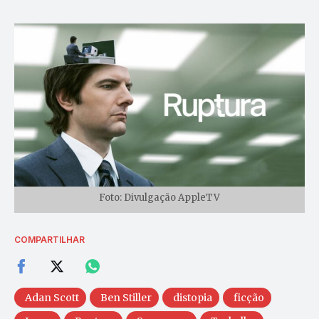
Foto: Divulgação AppleTV
COMPARTILHAR
Adan Scott
Ben Stiller
distopia
ficção