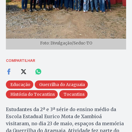
Foto: Divulgação/Seduc-TO
COMPARTILHAR
Educação
Guerrilha do Araguaia
História do Tocantins
Tocantins
Estudantes da 2ª e 3ª série do ensino médio da
Escola Estadual Eurico Mota de Xambioá
visitaram, no dia 23 de maio, espaços da memória
da Guerrilha do Araguaia. Atividade fez parte do