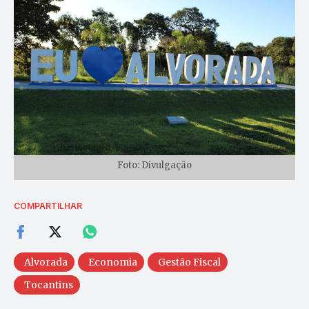
Foto: Divulgação
COMPARTILHAR
Alvorada
Economia
Gestão Fiscal
Tocantins