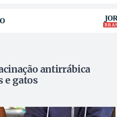
BRA
cinação antirrábica
 e gatos