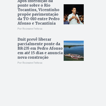
Após interdição da
ponte sobre o Rio
Tocantins, Vicentinho
propõe pavimentação
da TO-010 entre Pedro
Afonso e Tocantínia
Por Rozeane Feitosa
Dnit prevê liberar
parcialmente ponte da
BR-235 em Pedro Afonso
em até 15 dias e anuncia
nova construção
Por Rozeane Feitosa