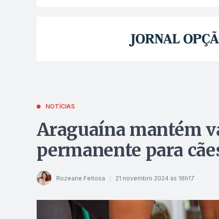
NOTÍCIAS
Araguaína mantém va
permanente para cães
Rozeane Feitosa
21 novembro 2024 às 16h17