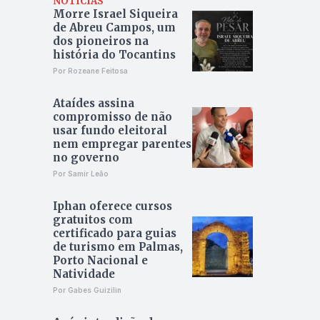
NOTÍCIAS
Morre Israel Siqueira
de Abreu Campos, um
dos pioneiros na
história do Tocantins
Por Rozeane Feitosa
Ataídes assina
compromisso de não
usar fundo eleitoral
nem empregar parentes
no governo
Por Samir Leão
Iphan oferece cursos
gratuitos com
certificado para guias
de turismo em Palmas,
Porto Nacional e
Natividade
Por Gabes Guizilin