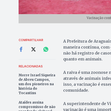
Vacinação cont
COMPARTILHAR
A Prefeitura de Araguaí
maneira contínua, com o 
não há registro de caso
quanto em animais.
RELACIONADAS
A raiva é uma zoonose 
Morre Israel Siqueira
através de animais infe
de Abreu Campos,
isso, a vacinação é esse
um dos pioneiros na
história do
comunidade.
Tocantins
Ataídes assina
A superintendente de Vi
compromisso de não
vacinação é uma importa