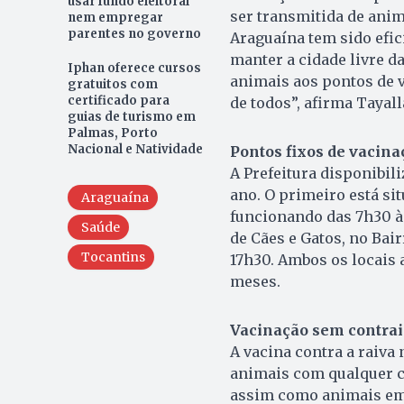
usar fundo eleitoral
ser transmitida de anim
nem empregar
parentes no governo
Araguaína tem sido efici
manter a cidade livre d
Iphan oferece cursos
animais aos pontos de 
gratuitos com
certificado para
de todos”, afirma Tayall
guias de turismo em
Palmas, Porto
Nacional e Natividade
Pontos fixos de vacina
A Prefeitura disponibili
ano. O primeiro está si
Araguaína
funcionando das 7h30 à
Saúde
de Cães e Gatos, no Bai
Tocantins
17h30. Ambos os locais a
meses.
Vacinação sem contra
A vacina contra a raiva
animais com qualquer c
assim como animais em 