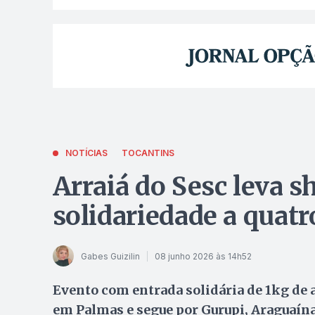
NOTÍCIAS
TOCANTINS
Arraiá do Sesc leva s
solidariedade a quat
Gabes Guizilin
08 junho 2026 às 14h52
Evento com entrada solidária de 1kg de
em Palmas e segue por Gurupi, Araguaína