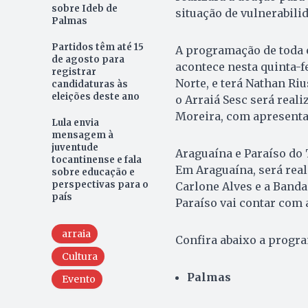
sobre Ideb de
situação de vulnerabilid
Palmas
Partidos têm até 15
A programação de toda 
de agosto para
acontece nesta quinta-fe
registrar
Norte, e terá Nathan Ri
candidaturas às
eleições deste ano
o Arraiá Sesc será reali
Moreira, com apresenta
Lula envia
mensagem à
juventude
Araguaína e Paraíso do 
tocantinense e fala
Em Araguaína, será rea
sobre educação e
perspectivas para o
Carlone Alves e a Banda
país
Paraíso vai contar com 
arraia
Confira abaixo a progr
Cultura
Palmas
Evento