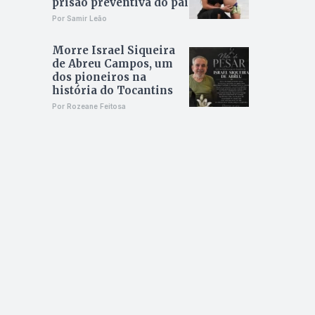
prisão preventiva do pai
Por Samir Leão
Morre Israel Siqueira
de Abreu Campos, um
dos pioneiros na
história do Tocantins
Por Rozeane Feitosa