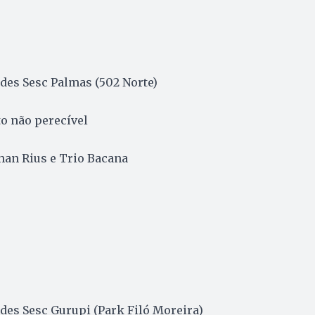
ades Sesc Palmas (502 Norte)
to não perecível
than Rius e Trio Bacana
ades Sesc Gurupi (Park Filó Moreira)