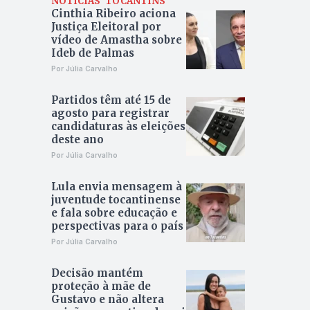
NOTÍCIAS
TOCANTINS
Cinthia Ribeiro aciona
Justiça Eleitoral por
vídeo de Amastha sobre
Ideb de Palmas
Por Júlia Carvalho
Partidos têm até 15 de
agosto para registrar
candidaturas às eleições
deste ano
Por Júlia Carvalho
Lula envia mensagem à
juventude tocantinense
e fala sobre educação e
perspectivas para o país
Por Júlia Carvalho
Decisão mantém
proteção à mãe de
Gustavo e não altera