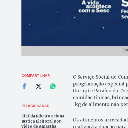
Fo
COMPARTILHAR
O Serviço Social do Com
programação especial p
Gurupi e Paraíso do To
comidas típicas, brincad
1kg de alimento não per
RELACIONADAS
Cinthia Ribeiro aciona
Os alimentos arrecadad
Justiça Eleitoral por
realizará a doação para
vídeo de Amastha