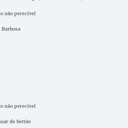
to não perecível
l Barbosa
s
to não perecível
Luar do Sertão