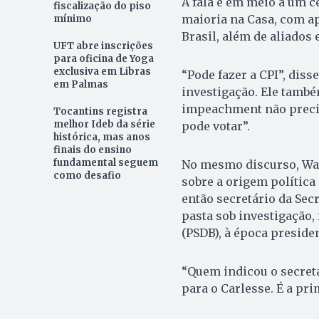
A fala é em meio a um c
fiscalização do piso
maioria na Casa, com ap
mínimo
Brasil, além de aliados 
UFT abre inscrições
para oficina de Yoga
exclusiva em Libras
“Pode fazer a CPI”, diss
em Palmas
investigação. Ele també
impeachment não preci
Tocantins registra
melhor Ideb da série
pode votar”.
histórica, mas anos
finais do ensino
fundamental seguem
No mesmo discurso, Wand
como desafio
sobre a origem política
então secretário da Secr
pasta sob investigação,
(PSDB), à época preside
“Quem indicou o secretá
para o Carlesse. É a pri