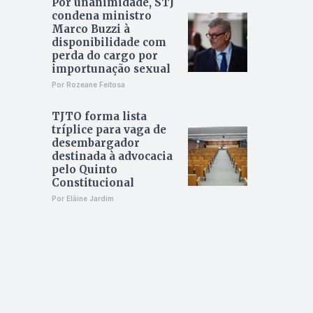
Por unanimidade, STJ
condena ministro
Marco Buzzi à
disponibilidade com
perda do cargo por
importunação sexual
Por Rozeane Feitosa
TJTO forma lista
tríplice para vaga de
desembargador
destinada à advocacia
pelo Quinto
Constitucional
Por Elâine Jardim