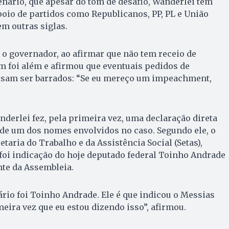
enário, que apesar do tom de desafio, Wanderlei tem
oio de partidos como Republicanos, PP, PL e União
em outras siglas.
e o governador, ao afirmar que não tem receio de
m foi além e afirmou que eventuais pedidos de
sam ser barrados: “Se eu mereço um impeachment,
erlei fez, pela primeira vez, uma declaração direta
 de um dos nomes envolvidos no caso. Segundo ele, o
etaria do Trabalho e da Assistência Social (Setas),
 foi indicação do hoje deputado federal Toinho Andrade
nte da Assembleia.
rio foi Toinho Andrade. Ele é que indicou o Messias
meira vez que eu estou dizendo isso”, afirmou.