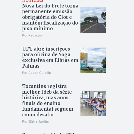
NOTÍCIAS
Nova Lei do Frete torna
permanente emissão
obrigatória do Ciot e
mantém fiscalização do
piso mínimo
Por Redação
UFT abre inscrições
para oficina de Yoga
exclusiva em Libras em
Palmas
Por Gabes Guizilin
Tocantins registra
melhor Ideb da série
histórica, mas anos
finais do ensino
fundamental seguem
como desafio
Por Elâine Jardim