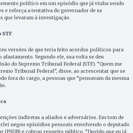
lemento político em um episódio que já vinha sendo
s e reforça a tentativa do governador de se
s que levaram à investigação.
o STF
u versões de que teria feito acordos políticos para
o afastamento. Segundo ele, sua volta se deu
isão do Supremo Tribunal Federal (STF). “Quem me
premo Tribunal Federal”, disse, ao acrescentar que se
íodo fora do cargo, a pessoas que “pensavam da mesma
ão.
ica
enções indiretas a aliados e adversários. Em tom de
erlei negou episódios pessoais envolvendo o deputado
r (PSDB) e cobrou respeito público. “Duvido que eu já