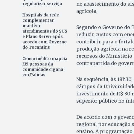
no abastecimento do si
regularizar serviço
agrícola.
Hospitais da rede
complementar
mantêm
Segundo o Governo do T
atendimentos do SUS
reduzir custos com ener
e Plano Servir após
contribuir para o fortal
acordo com Governo
do Tocantins
produção agrícola na re
recursos do Ministério
Censo inédito mapeia
contrapartida do govern
335 pessoas da
comunidade cigana
em Palmas
Na sequência, às 18h30,
câmpus da Universidade
investimento de R$ 30 
superior público no inte
De acordo com o govern
regional por educação s
ensino. A programação 