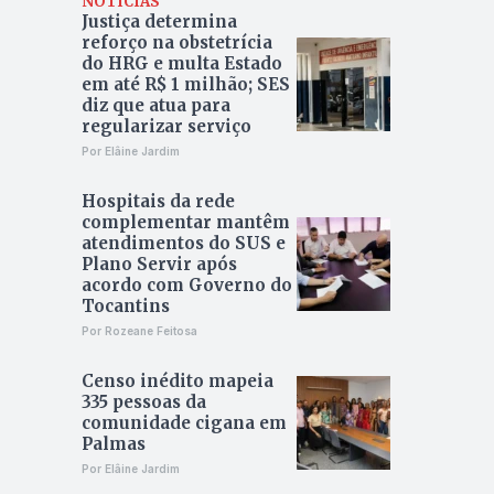
NOTÍCIAS
Justiça determina
reforço na obstetrícia
do HRG e multa Estado
em até R$ 1 milhão; SES
diz que atua para
regularizar serviço
Por Elâine Jardim
Hospitais da rede
complementar mantêm
atendimentos do SUS e
Plano Servir após
acordo com Governo do
Tocantins
Por Rozeane Feitosa
Censo inédito mapeia
335 pessoas da
comunidade cigana em
Palmas
Por Elâine Jardim