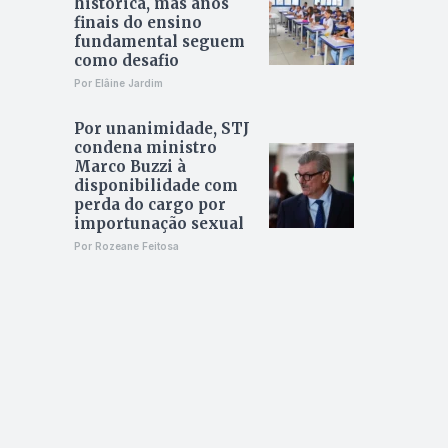
histórica, mas anos
finais do ensino
fundamental seguem
como desafio
Por Elâine Jardim
Por unanimidade, STJ
condena ministro
Marco Buzzi à
disponibilidade com
perda do cargo por
importunação sexual
Por Rozeane Feitosa