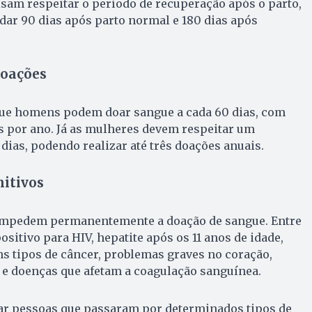
am respeitar o período de recuperação após o parto,
ar 90 dias após parto normal e 180 dias após
doações
ue homens podem doar sangue a cada 60 dias, com
s por ano. Já as mulheres devem respeitar um
dias, podendo realizar até três doações anuais.
itivos
 impedem permanentemente a doação de sangue. Entre
ositivo para HIV, hepatite após os 11 anos de idade,
s tipos de câncer, problemas graves no coração,
 e doenças que afetam a coagulação sanguínea.
 pessoas que passaram por determinados tipos de