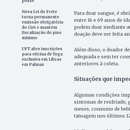
posse
Nova Lei do Frete
Para doar sangue, é obr
torna permanente
entre 16 e 69 anos de id
emissão obrigatória
podem doar mediante au
do Ciot e mantém
fiscalização do piso
doação deve ser feita an
mínimo
UFT abre inscrições
Além disso, o doador de
para oficina de Yoga
adequada e sem ter con
exclusiva em Libras
anteriores à coleta.
em Palmas
Situações que imp
Algumas condições impe
sintomas de resfriado,
meses, consumo de bebid
tatuagem nos últimos 1