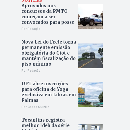
NOTÍCIAS
Aprovados nos
concursos da PMTO
começam a ser
convocados para posse
Por Redação
Nova Lei do Frete torna
permanente emissão
obrigatória do Ciot e
mantém fiscalização do
piso mínimo
Por Redação
UFT abre inscrições
para oficina de Yoga
exclusiva em Libras em
Palmas
Por Gabes Guizilin
Tocantins registra
melhor Ideb da série