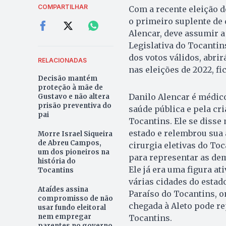
COMPARTILHAR
Com a recente eleição d
o primeiro suplente de d
Alencar, deve assumir 
Legislativa do Tocantins
dos votos válidos, abrir
RELACIONADAS
nas eleições de 2022, f
Decisão mantém
proteção à mãe de
Danilo Alencar é médico
Gustavo e não altera
prisão preventiva do
saúde pública e pela cri
pai
Tocantins. Ele se disse
estado e relembrou sua
Morre Israel Siqueira
de Abreu Campos,
cirurgia eletivas do To
um dos pioneiros na
para representar as dem
história do
Ele já era uma figura at
Tocantins
várias cidades do estad
Ataídes assina
Paraíso do Tocantins, o
compromisso de não
chegada à Aleto pode re
usar fundo eleitoral
nem empregar
Tocantins.
parentes no governo