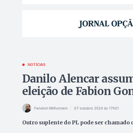
NOTÍCIAS
Danilo Alencar assum
eleição de Fabion G
Fenelon Milhomem
07 outubro 2024 às 17h01
Outro suplente do PL pode ser chamado c