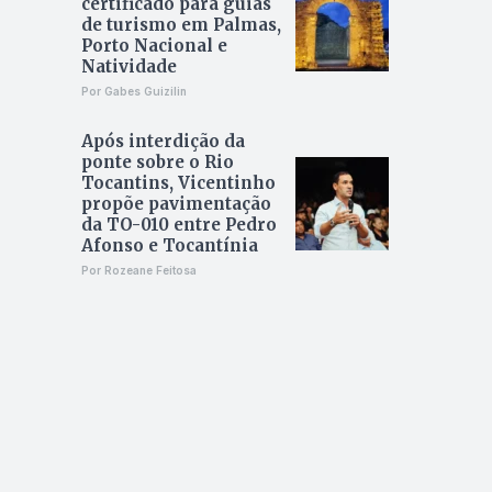
certificado para guias
de turismo em Palmas,
Porto Nacional e
Natividade
Por Gabes Guizilin
Após interdição da
ponte sobre o Rio
Tocantins, Vicentinho
propõe pavimentação
da TO-010 entre Pedro
Afonso e Tocantínia
Por Rozeane Feitosa