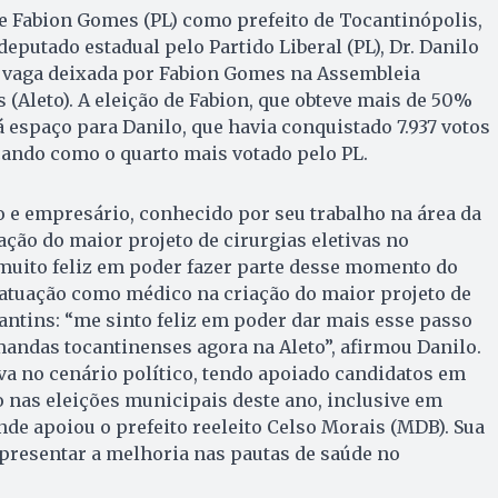
e Fabion Gomes (PL) como prefeito de Tocantinópolis,
eputado estadual pelo Partido Liberal (PL), Dr. Danilo
a vaga deixada por Fabion Gomes na Assembleia
 (Aleto). A eleição de Fabion, que obteve mais de 50%
á espaço para Danilo, que havia conquistado 7.937 votos
icando como o quarto mais votado pelo PL.
 e empresário, conhecido por seu trabalho na área da
ação do maior projeto de cirurgias eletivas no
 muito feliz em poder fazer parte desse momento do
 atuação como médico na criação do maior projeto de
cantins: “me sinto feliz em poder dar mais esse passo
andas tocantinenses agora na Aleto”, afirmou Danilo.
iva no cenário político, tendo apoiado candidatos em
o nas eleições municipais deste ano, inclusive em
nde apoiou o prefeito reeleito Celso Morais (MDB). Sua
presentar a melhoria nas pautas de saúde no