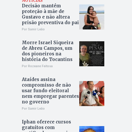
NOTÍCIAS
Decisão mantém
proteção à mãe de
Gustavo e não altera
prisão preventiva do pai
Por Samir Leão
Morre Israel Siqueira
de Abreu Campos, um
dos pioneiros na
história do Tocantins
Por Rozeane Feitosa
Ataídes assina
compromisso de não
usar fundo eleitoral
nem empregar parentes
no governo
Por Samir Leão
Iphan oferece cursos
gratuitos com