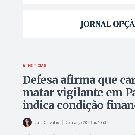
NOTÍCIAS
Defesa afirma que car
matar vigilante em P
indica condição finan
Júlia Carvalho
25 março 2026 às 10h32