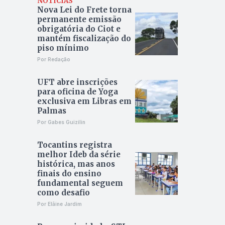
NOTÍCIAS
Nova Lei do Frete torna
permanente emissão
obrigatória do Ciot e
mantém fiscalização do
piso mínimo
Por Redação
UFT abre inscrições
para oficina de Yoga
exclusiva em Libras em
Palmas
Por Gabes Guizilin
Tocantins registra
melhor Ideb da série
histórica, mas anos
finais do ensino
fundamental seguem
como desafio
Por Elâine Jardim