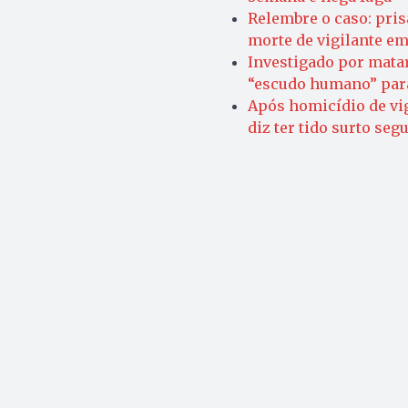
Relembre o caso: pris
morte de vigilante e
Investigado por matar
“escudo humano” para
Após homicídio de vig
diz ter tido surto se