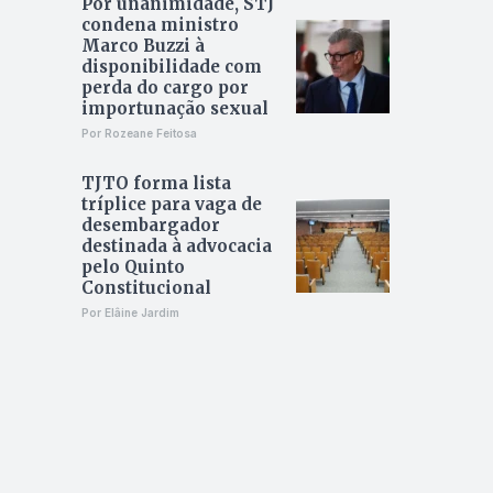
Por unanimidade, STJ
condena ministro
Marco Buzzi à
disponibilidade com
perda do cargo por
importunação sexual
Por Rozeane Feitosa
TJTO forma lista
tríplice para vaga de
desembargador
destinada à advocacia
pelo Quinto
Constitucional
Por Elâine Jardim