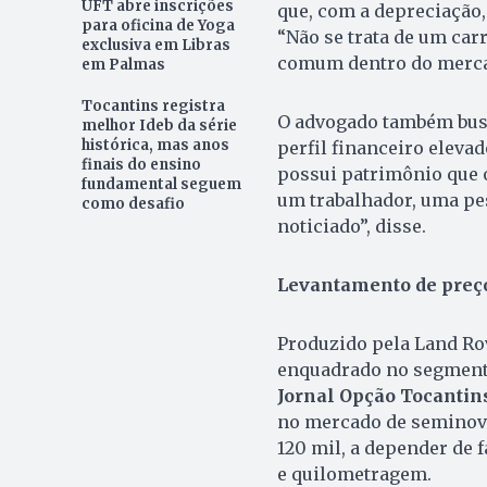
UFT abre inscrições
que, com a depreciação, 
para oficina de Yoga
“Não se trata de um carr
exclusiva em Libras
comum dentro do mercad
em Palmas
Tocantins registra
O advogado também busc
melhor Ideb da série
histórica, mas anos
perfil financeiro eleva
finais do ensino
possui patrimônio que o
fundamental seguem
um trabalhador, uma pe
como desafio
noticiado”, disse.
Levantamento de preç
Produzido pela Land Ro
enquadrado no segmento
Jornal Opção Tocantin
no mercado de seminovo
120 mil, a depender de 
e quilometragem.