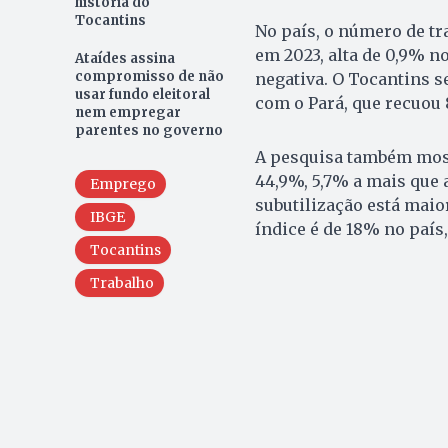
história do
Tocantins
No país, o número de tr
em 2023, alta de 0,9% n
Ataídes assina
compromisso de não
negativa. O Tocantins 
usar fundo eleitoral
com o Pará, que recuou 
nem empregar
parentes no governo
A pesquisa também most
44,9%, 5,7% a mais que a
Emprego
subutilização está maio
IBGE
índice é de 18% no país,
Tocantins
Trabalho