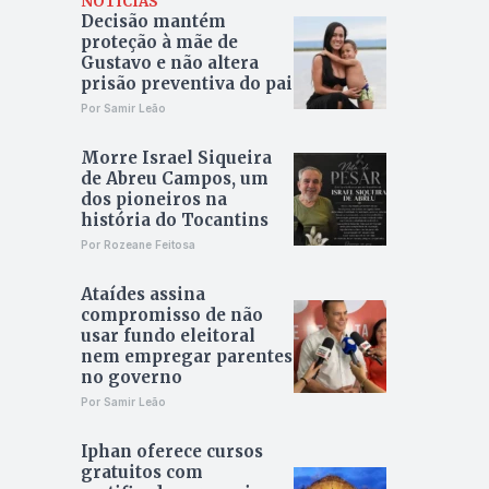
NOTÍCIAS
Decisão mantém
proteção à mãe de
Gustavo e não altera
prisão preventiva do pai
Por Samir Leão
Morre Israel Siqueira
de Abreu Campos, um
dos pioneiros na
história do Tocantins
Por Rozeane Feitosa
Ataídes assina
compromisso de não
usar fundo eleitoral
nem empregar parentes
no governo
Por Samir Leão
Iphan oferece cursos
gratuitos com