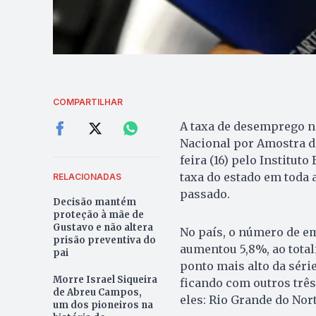
COMPARTILHAR
A taxa de desemprego n
Nacional por Amostra de
feira (16) pelo Instituto
taxa do estado em toda 
RELACIONADAS
passado.
Decisão mantém
proteção à mãe de
Gustavo e não altera
No país, o número de e
prisão preventiva do
aumentou 5,8%, ao total
pai
ponto mais alto da séri
Morre Israel Siqueira
ficando com outros trê
de Abreu Campos,
eles: Rio Grande do Nort
um dos pioneiros na