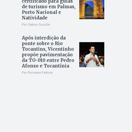
certificado para guias
de turismo em Palmas,
Porto Nacional e
Natividade
Por Gabes Guizilin
Após interdição da
ponte sobre o Rio
Tocantins, Vicentinho
propõe pavimentação
da TO-010 entre Pedro
Afonso e Tocantínia
Por Rozeane Feitosa