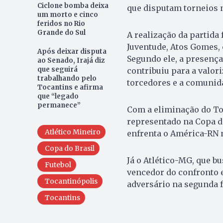
Ciclone bomba deixa
que disputam torneios 
um morto e cinco
feridos no Rio
Grande do Sul
A realização da partida 
Juventude, Atos Gomes, 
Após deixar disputa
Segundo ele, a presença
ao Senado, Irajá diz
que seguirá
contribuiu para a valor
trabalhando pelo
torcedores e a comunida
Tocantins e afirma
que “legado
permanece”
Com a eliminação do To
representado na Copa do
Atlético Mineiro
enfrenta o América-RN n
Copa do Brasil
Já o Atlético-MG, que bu
Futebol
vencedor do confronto 
Tocantinópolis
adversário na segunda f
Tocantins