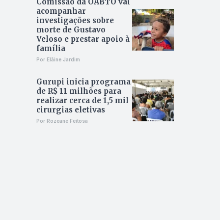
Comissão da OABTO vai
acompanhar
investigações sobre
morte de Gustavo
Veloso e prestar apoio à
família
Por Elâine Jardim
Gurupi inicia programa
de R$ 11 milhões para
realizar cerca de 1,5 mil
cirurgias eletivas
Por Rozeane Feitosa