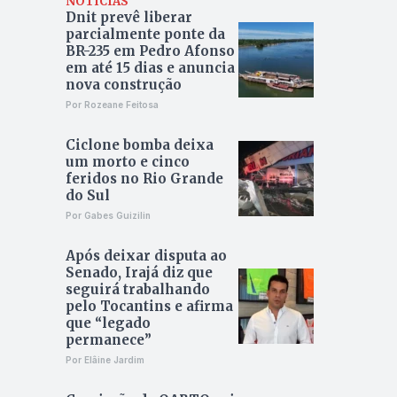
NOTÍCIAS
Dnit prevê liberar
parcialmente ponte da
BR-235 em Pedro Afonso
em até 15 dias e anuncia
nova construção
Por Rozeane Feitosa
Ciclone bomba deixa
um morto e cinco
feridos no Rio Grande
do Sul
Por Gabes Guizilin
Após deixar disputa ao
Senado, Irajá diz que
seguirá trabalhando
pelo Tocantins e afirma
que “legado
permanece”
Por Elâine Jardim