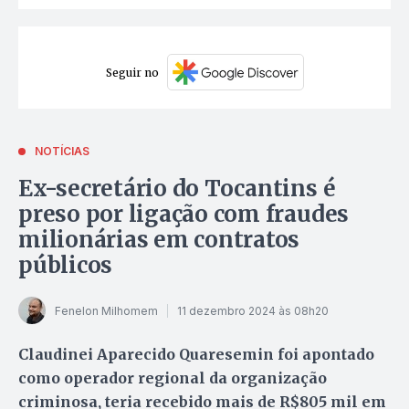
Seguir no
NOTÍCIAS
Ex-secretário do Tocantins é
preso por ligação com fraudes
milionárias em contratos
públicos
Fenelon Milhomem
11 dezembro 2024 às 08h20
Claudinei Aparecido Quaresemin foi apontado
como operador regional da organização
criminosa, teria recebido mais de R$805 mil em