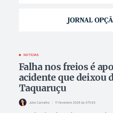
NOTÍCIAS
Falha nos freios é a
acidente que deixou 
Taquaruçu
Júlia Carvalho
11 fevereiro 2026 às 07h33