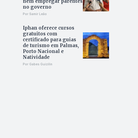
nem empregar parentes
no governo
Por Samir Leão
Iphan oferece cursos
gratuitos com
certificado para guias
de turismo em Palmas,
Porto Nacional e
Natividade
Por Gabes Guizilin