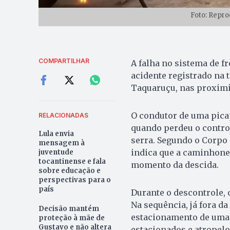
Foto: Repr
COMPARTILHAR
A falha no sistema de 
acidente registrado na t
Taquaruçu, nas proximi
O condutor de uma pica
RELACIONADAS
quando perdeu o control
Lula envia
serra. Segundo o Corpo
mensagem à
indica que a caminhonet
juventude
tocantinense e fala
momento da descida.
sobre educação e
perspectivas para o
país
Durante o descontrole, 
Na sequência, já fora d
Decisão mantém
estacionamento de uma c
proteção à mãe de
Gustavo e não altera
estacionados e atropel