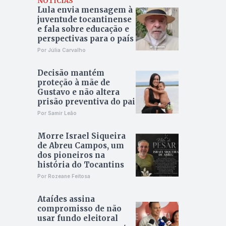
NOTÍCIAS
Lula envia mensagem à
juventude tocantinense
e fala sobre educação e
perspectivas para o país
Por Júlia Carvalho
Decisão mantém
proteção à mãe de
Gustavo e não altera
prisão preventiva do pai
Por Samir Leão
Morre Israel Siqueira
de Abreu Campos, um
dos pioneiros na
história do Tocantins
Por Rozeane Feitosa
Ataídes assina
compromisso de não
usar fundo eleitoral