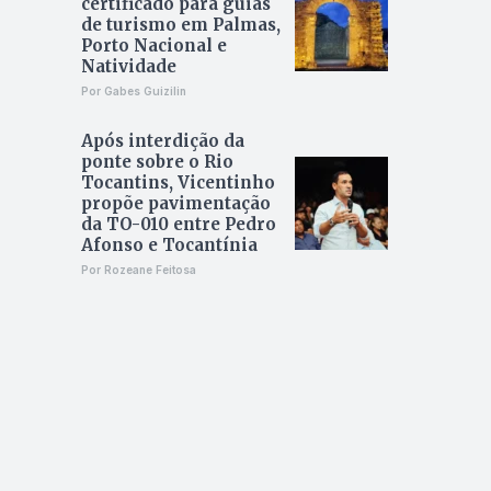
certificado para guias
de turismo em Palmas,
Porto Nacional e
Natividade
Por Gabes Guizilin
Após interdição da
ponte sobre o Rio
Tocantins, Vicentinho
propõe pavimentação
da TO-010 entre Pedro
Afonso e Tocantínia
Por Rozeane Feitosa