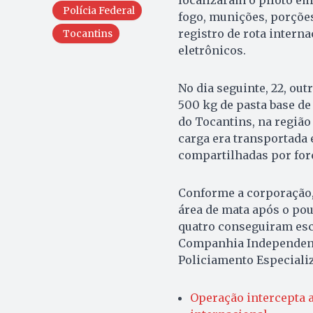
localizaram o piloto e
Polícia Federal
fogo, munições, porções
registro de rota intern
Tocantins
eletrônicos.
No dia seguinte, 22, out
500 kg de pasta base de
do Tocantins, na região 
carga era transportada
compartilhadas por for
Conforme a corporação,
área de mata após o pou
quatro conseguiram esc
Companhia Independent
Policiamento Especializ
Operação intercepta a