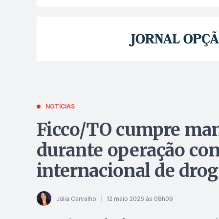
NOTÍCIAS
Ficco/TO cumpre ma
durante operação cont
internacional de dro
Júlia Carvalho
12 maio 2026 às 08h09