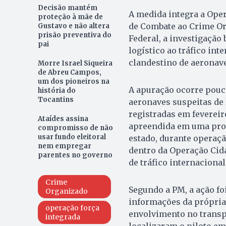
Decisão mantém
A medida integra a Oper
proteção à mãe de
de Combate ao Crime Or
Gustavo e não altera
prisão preventiva do
Federal, a investigação
pai
logístico ao tráfico in
clandestino de aeronav
Morre Israel Siqueira
de Abreu Campos,
um dos pioneiros na
A apuração ocorre pouc
história do
Tocantins
aeronaves suspeitas de 
registradas em fevereir
Ataídes assina
apreendida em uma prop
compromisso de não
usar fundo eleitoral
estado, durante operaçã
nem empregar
dentro da Operação Cid
parentes no governo
de tráfico internacional
Crime
Segundo a PM, a ação f
Organizado
informações da própria
operação força
envolvimento no transp
integrada