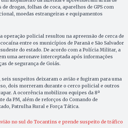
m um alojamento da fazenda e apreenderam arma de
 de drogas, folhas de coca, aparelhos de GPS com
acional, moedas estrangeiras e equipamentos
ra operação policial resultou na apreensão de cerca de
 cocaína entre os municípios de Paranã e São Salvador
sudeste do estado. De acordo com a Polícia Militar, a
 em uma aeronave interceptada após informações
ças de segurança de Goiás.
 seis suspeitos deixaram o avião e fugiram para uma
so, dois morreram durante o cerco policial e outros
apar. A ocorrência mobilizou equipes da 8ª
e da PM, além de reforços do Comando de
ado, Patrulha Rural e Força Tática.
vião no sul do Tocantins e prende suspeito de tráfico