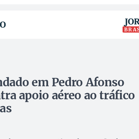
BRA
ndado em Pedro Afonso
ra apoio aéreo ao tráfico
gas