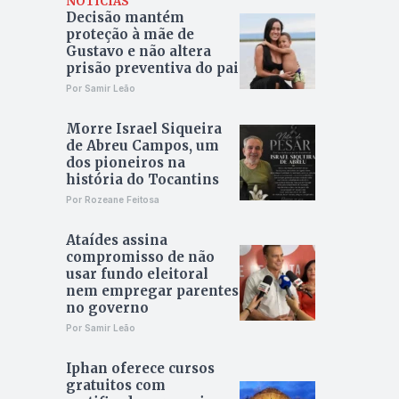
NOTÍCIAS
Decisão mantém
proteção à mãe de
Gustavo e não altera
prisão preventiva do pai
Por Samir Leão
Morre Israel Siqueira
de Abreu Campos, um
dos pioneiros na
história do Tocantins
Por Rozeane Feitosa
Ataídes assina
compromisso de não
usar fundo eleitoral
nem empregar parentes
no governo
Por Samir Leão
Iphan oferece cursos
gratuitos com