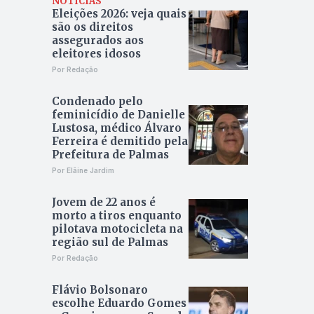
NOTÍCIAS
Eleições 2026: veja quais
são os direitos
assegurados aos
eleitores idosos
Por Redação
Condenado pelo
feminicídio de Danielle
Lustosa, médico Álvaro
Ferreira é demitido pela
Prefeitura de Palmas
Por Elâine Jardim
Jovem de 22 anos é
morto a tiros enquanto
pilotava motocicleta na
região sul de Palmas
Por Redação
Flávio Bolsonaro
escolhe Eduardo Gomes