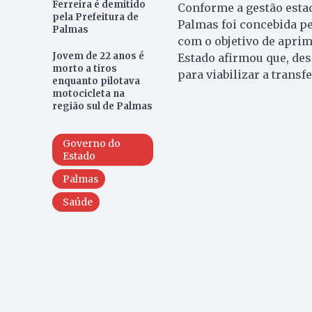
Ferreira é demitido
Conforme a gestão estadu
pela Prefeitura de
Palmas foi concebida p
Palmas
com o objetivo de aprim
Jovem de 22 anos é
Estado afirmou que, des
morto a tiros
para viabilizar a transf
enquanto pilotava
motocicleta na
região sul de Palmas
Governo do
Estado
Palmas
Saúde