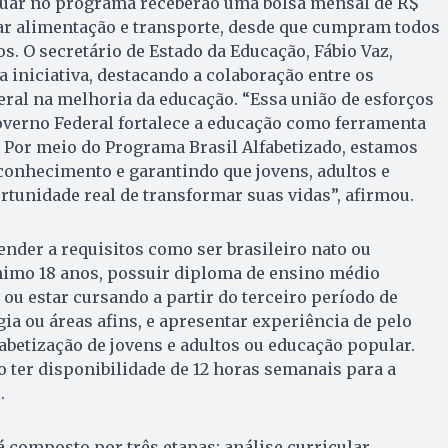
tuar no programa receberão uma bolsa mensal de R$
ear alimentação e transporte, desde que cumpram todos
os. O secretário de Estado da Educação, Fábio Vaz,
a iniciativa, destacando a colaboração entre os
eral na melhoria da educação. “Essa união de esforços
overno Federal fortalece a educação como ferramenta
. Por meio do Programa Brasil Alfabetizado, estamos
conhecimento e garantindo que jovens, adultos e
tunidade real de transformar suas vidas”, afirmou.
nder a requisitos como ser brasileiro nato ou
ínimo 18 anos, possuir diploma de ensino médio
 ou estar cursando a partir do terceiro período de
ia ou áreas afins, e apresentar experiência de pelo
betização de jovens e adultos ou educação popular.
o ter disponibilidade de 12 horas semanais para a
.
á composto por três etapas: análise curricular,