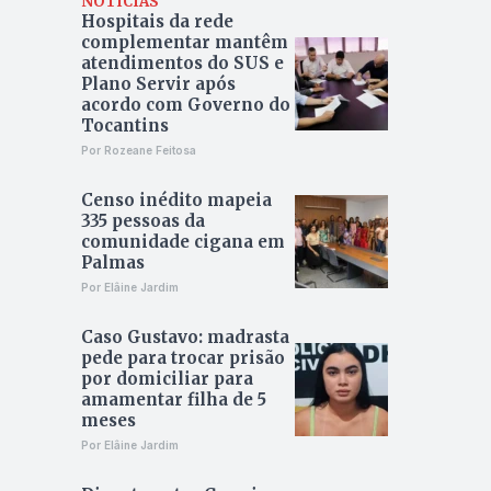
NOTÍCIAS
Hospitais da rede
complementar mantêm
atendimentos do SUS e
Plano Servir após
acordo com Governo do
Tocantins
Por Rozeane Feitosa
Censo inédito mapeia
335 pessoas da
comunidade cigana em
Palmas
Por Elâine Jardim
Caso Gustavo: madrasta
pede para trocar prisão
por domiciliar para
amamentar filha de 5
meses
Por Elâine Jardim