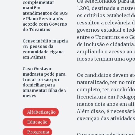
Os selecionados para a
complementar
1.200, destinada a cust
mantêm
atendimentos do SUS
os critérios estabelecid
e Plano Servir após
ressaltou a relevância d
acordo com Governo
governos estadual e fed
do Tocantins
entre o Tocantins e o G
Censo inédito mapeia
de inclusão e cidadania
335 pessoas da
ampliando o acesso ao 
comunidade cigana
em Palmas
idosos tenham uma opor
Caso Gustavo:
madrasta pede para
Os candidatos devem ate
trocar prisão por
naturalizado, ter no m
domiciliar para
completo, ter concluído
amamentar filha de 5
meses
licenciatura em Pedagog
menos dois anos em alfa
Além disso, é necessári
Alfabetização
execução das atividades
Educação
Programa
O processo seletivo ser