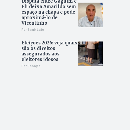
Disputa entre Gaguim e
Eli deixa Amarildo sem
espaço na chapa e pode
aproximá-lo de
Vicentinho
Por Samir Leão
Eleições 2026: veja quais
são os direitos
assegurados aos
eleitores idosos
Por Redação