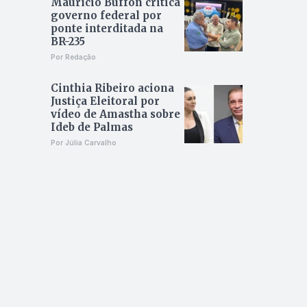
Maurício Buffon critica
governo federal por
ponte interditada na
BR-235
Por Redação
Cinthia Ribeiro aciona
Justiça Eleitoral por
vídeo de Amastha sobre
Ideb de Palmas
Por Júlia Carvalho