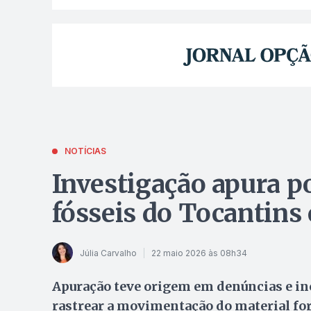
NOTÍCIAS
Investigação apura po
fósseis do Tocantins
Júlia Carvalho
22 maio 2026 às 08h34
Apuração teve origem em denúncias e inc
rastrear a movimentação do material for