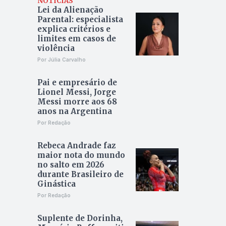
NOTÍCIAS
Lei da Alienação
Parental: especialista
explica critérios e
limites em casos de
violência
Por Júlia Carvalho
Pai e empresário de
Lionel Messi, Jorge
Messi morre aos 68
anos na Argentina
Por Redação
Rebeca Andrade faz
maior nota do mundo
no salto em 2026
durante Brasileiro de
Ginástica
Por Redação
Suplente de Dorinha,