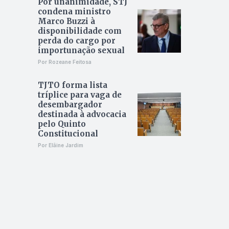
Por unanimidade, STJ
condena ministro
Marco Buzzi à
disponibilidade com
perda do cargo por
importunação sexual
Por Rozeane Feitosa
TJTO forma lista
tríplice para vaga de
desembargador
destinada à advocacia
pelo Quinto
Constitucional
Por Elâine Jardim