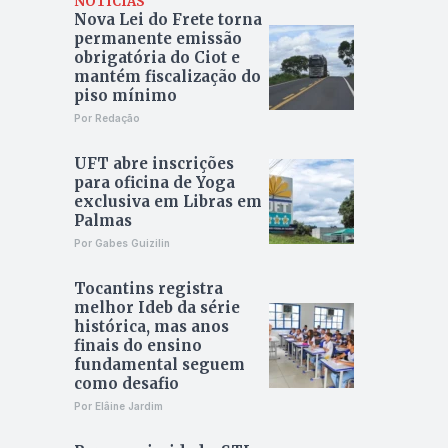
NOTÍCIAS
Nova Lei do Frete torna
permanente emissão
obrigatória do Ciot e
mantém fiscalização do
piso mínimo
Por Redação
UFT abre inscrições
para oficina de Yoga
exclusiva em Libras em
Palmas
Por Gabes Guizilin
Tocantins registra
melhor Ideb da série
histórica, mas anos
finais do ensino
fundamental seguem
como desafio
Por Elâine Jardim