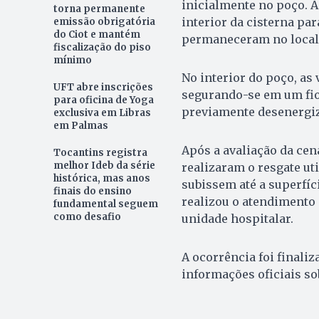
inicialmente no poço. A
torna permanente
interior da cisterna par
emissão obrigatória
do Ciot e mantém
permaneceram no local 
fiscalização do piso
mínimo
No interior do poço, as
UFT abre inscrições
segurando-se em um fio 
para oficina de Yoga
previamente desenergiza
exclusiva em Libras
em Palmas
Após a avaliação da cen
Tocantins registra
melhor Ideb da série
realizaram o resgate ut
histórica, mas anos
subissem até a superfíc
finais do ensino
realizou o atendimento
fundamental seguem
como desafio
unidade hospitalar.
A ocorrência foi finali
informações oficiais so