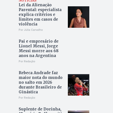
NOTÍCIAS
Lei da Alienação
Parental: especialista
explica critérios e
limites em casos de
violência
Por Júlia Carvalho
Pai e empresário de
Lionel Messi, Jorge
Messi morre aos 68
anos na Argentina
Por Redação
Rebeca Andrade faz
maior nota do mundo
no salto em 2026
durante Brasileiro de
Ginástica
Por Redação
Suplente de Dorinha,