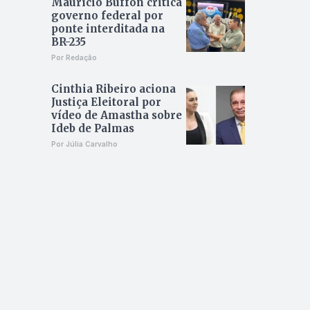
Maurício Buffon critica
governo federal por
ponte interditada na
BR-235
Por Redação
Cinthia Ribeiro aciona
Justiça Eleitoral por
vídeo de Amastha sobre
Ideb de Palmas
Por Júlia Carvalho