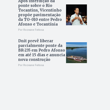
Após interdição da
ponte sobre o Rio
Tocantins, Vicentinho
propõe pavimentação
da TO-010 entre Pedro
Afonso e Tocantínia
Por Rozeane Feitosa
Dnit prevê liberar
parcialmente ponte da
BR-235 em Pedro Afonso
em até 15 dias e anuncia
nova construção
Por Rozeane Feitosa