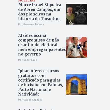
NOTÍCIAS
Morre Israel Siqueira
de Abreu Campos, um
dos pioneiros na
história do Tocantins
Por Rozeane Feitosa
Ataídes assina
compromisso de não
usar fundo eleitoral
nem empregar parentes
no governo
Por Samir Leão
Iphan oferece cursos
gratuitos com
certificado para guias
de turismo em Palmas,
Porto Nacional e
Natividade
Por Gabes Guizilin