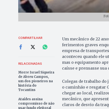
Fot
COMPARTILHAR
Um mecânico de 22 anos,
ferimentos graves enqu
empresa de transportes
aconteceu quando ele ut
mas o equipamento apre
RELACIONADAS
caísse e prensasse sua 
Morre Israel Siqueira
de Abreu Campos,
Colegas de trabalho do
um dos pioneiros na
história do
o caminhão e resgatar G
Tocantins
chegar ao local, realiz
mecânico, que apresenta
Ataídes assina
compromisso de não
claros de desvio da traq
usar fundo eleitoral