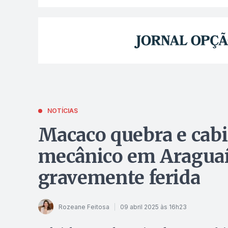
NOTÍCIAS
Macaco quebra e cab
mecânico em Araguaín
gravemente ferida
Rozeane Feitosa
09 abril 2025 às 16h23