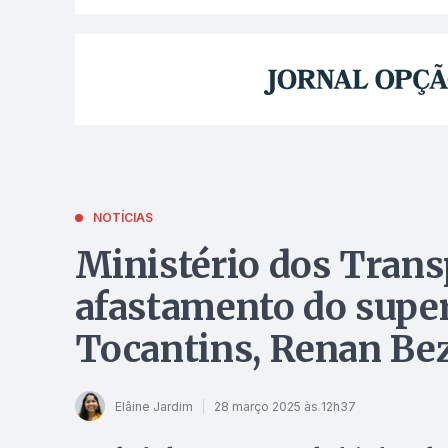
NOTÍCIAS
Ministério dos Trans
afastamento do supe
Tocantins, Renan Be
Elâine Jardim
28 março 2025 às 12h37