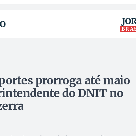
BRA
portes prorroga até maio
rintendente do DNIT no
zerra