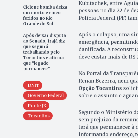
Kubitschek, entre Aguiar
Ciclone bomba deixa
pessoas no dia 22 de de
um morto e cinco
Polícia Federal (PF) ta
feridos no Rio
Grande do Sul
Após o colapso, uma sind
Após deixar disputa
ao Senado, Irajá diz
emergência, permitindo
que seguirá
danificada. A reconstruç
trabalhando pelo
deve custar mais de R$
Tocantins e afirma
que “legado
permanece”
No Portal da Transparê
Renan Bezerra, nem qua
DNIT
Opção Tocantins
solic
sobre o assunto e aguar
Governo Federal
Ponte JK
Segundo o Ministério do
Tocantins
sem prejuízo da remuner
terá que permanecer à 
informando endereço, te