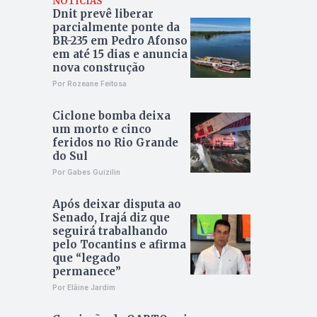
NOTÍCIAS
Dnit prevê liberar
parcialmente ponte da
BR-235 em Pedro Afonso
em até 15 dias e anuncia
nova construção
Por Rozeane Feitosa
Ciclone bomba deixa
um morto e cinco
feridos no Rio Grande
do Sul
Por Gabes Guizilin
Após deixar disputa ao
Senado, Irajá diz que
seguirá trabalhando
pelo Tocantins e afirma
que “legado
permanece”
Por Elâine Jardim