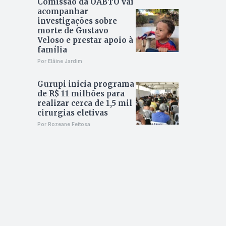
Comissão da OABTO vai
acompanhar
investigações sobre
morte de Gustavo
Veloso e prestar apoio à
família
Por Elâine Jardim
Gurupi inicia programa
de R$ 11 milhões para
realizar cerca de 1,5 mil
cirurgias eletivas
Por Rozeane Feitosa