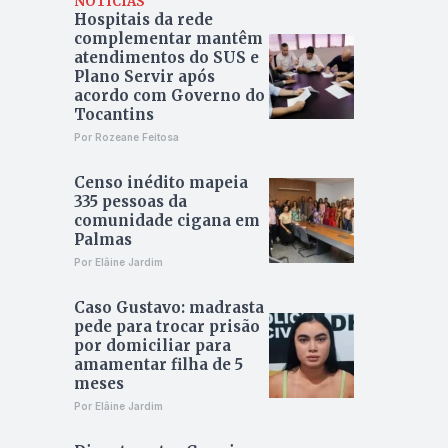
NOTÍCIAS
Hospitais da rede
complementar mantêm
atendimentos do SUS e
Plano Servir após
acordo com Governo do
Tocantins
Por Rozeane Feitosa
Censo inédito mapeia
335 pessoas da
comunidade cigana em
Palmas
Por Elâine Jardim
Caso Gustavo: madrasta
pede para trocar prisão
por domiciliar para
amamentar filha de 5
meses
Por Elâine Jardim