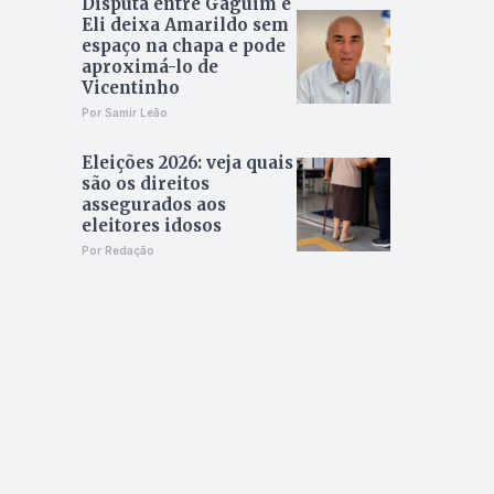
Disputa entre Gaguim e
Eli deixa Amarildo sem
espaço na chapa e pode
aproximá-lo de
Vicentinho
Por Samir Leão
Eleições 2026: veja quais
são os direitos
assegurados aos
eleitores idosos
Por Redação