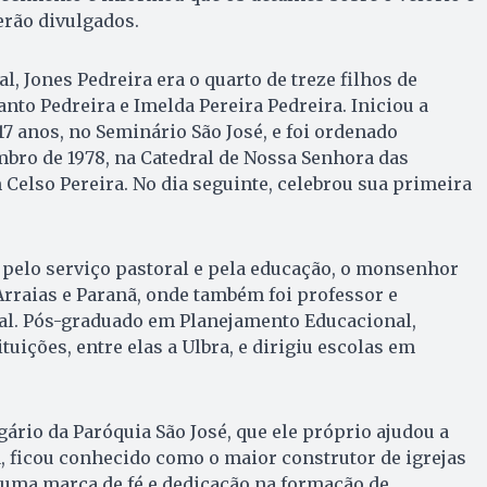
erão divulgados.
l, Jones Pedreira era o quarto de treze filhos de
nto Pedreira e Imelda Pereira Pedreira. Iniciou a
17 anos, no Seminário São José, e foi ordenado
bro de 1978, na Catedral de Nossa Senhora das
Celso Pereira. No dia seguinte, celebrou sua primeira
 pelo serviço pastoral e pela educação, o monsenhor
rraias e Paranã, onde também foi professor e
l. Pós-graduado em Planejamento Educacional,
tuições, entre elas a Ulbra, e dirigiu escolas em
gário da Paróquia São José, que ele próprio ajudou a
a, ficou conhecido como o maior construtor de igrejas
 uma marca de fé e dedicação na formação de