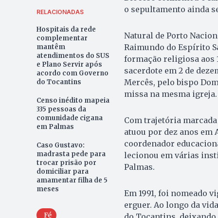
o sepultamento ainda s
RELACIONADAS
Hospitais da rede
Natural de Porto Naciona
complementar
Raimundo do Espírito Sa
mantêm
atendimentos do SUS
formação religiosa aos 
e Plano Servir após
sacerdote em 2 de dezem
acordo com Governo
Mercês, pelo bispo Dom 
do Tocantins
missa na mesma igreja.
Censo inédito mapeia
335 pessoas da
comunidade cigana
Com trajetória marcada
em Palmas
atuou por dez anos em A
coordenador educaciona
Caso Gustavo:
madrasta pede para
lecionou em várias insti
trocar prisão por
Palmas.
domiciliar para
amamentar filha de 5
meses
Em 1991, foi nomeado vi
erguer. Ao longo da vid
Fé
do Tocantins, deixando