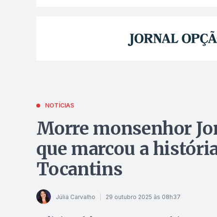
NOTÍCIAS
Morre monsenhor Jon
que marcou a história
Tocantins
Júlia Carvalho
29 outubro 2025 às 08h37