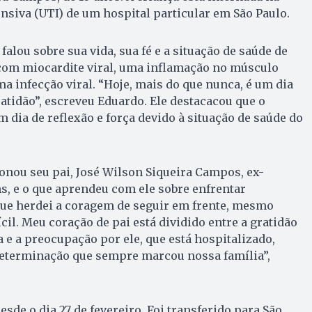
nsiva (UTI) de um hospital particular em São Paulo.
falou sobre sua vida, sua fé e a situação de saúde de
com miocardite viral, uma inflamação no músculo
a infecção viral. “Hoje, mais do que nunca, é um dia
gratidão”, escreveu Eduardo. Ele destacacou que o
 dia de reflexão e força devido à situação de saúde do
ou seu pai, José Wilson Siqueira Campos, ex-
, e o que aprendeu com ele sobre enfrentar
 que herdei a coragem de seguir em frente, mesmo
il. Meu coração de pai está dividido entre a gratidão
 e a preocupação por ele, que está hospitalizado,
eterminação que sempre marcou nossa família”,
sde o dia 27 de fevereiro. Foi transferido para São