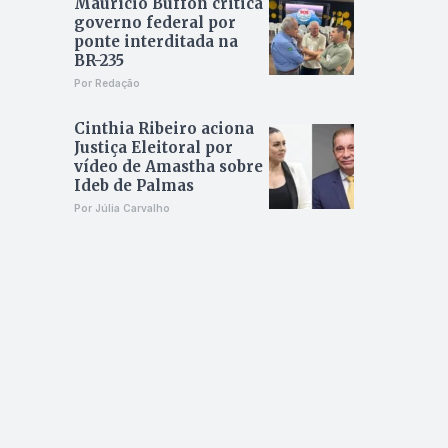
Maurício Buffon critica
governo federal por
ponte interditada na
BR-235
Por Redação
Cinthia Ribeiro aciona
Justiça Eleitoral por
vídeo de Amastha sobre
Ideb de Palmas
Por Júlia Carvalho