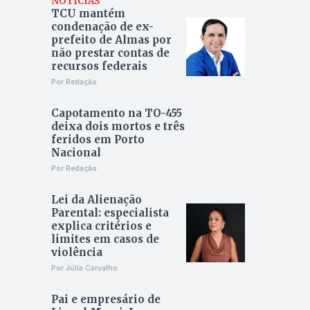
NOTÍCIAS
TCU mantém
condenação de ex-
prefeito de Almas por
não prestar contas de
recursos federais
Por Redação
Capotamento na TO-455
deixa dois mortos e três
feridos em Porto
Nacional
Por Redação
Lei da Alienação
Parental: especialista
explica critérios e
limites em casos de
violência
Por Júlia Carvalho
Pai e empresário de