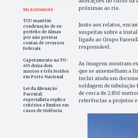
alterações no curso da
próximas ao rio.
RELACIONADAS
TCU mantém
Junto aos relatos, enc
condenação de ex-
suspeitas sobre a insta
prefeito de Almas
por não prestar
ligado ao Grupo Fazend
contas de recursos
responsável.
federais
Capotamento na TO-
As imagens mostram esc
455 deixa dois
que se assemelham a li
mortos e três feridos
em Porto Nacional
inclui ainda um docume
soldagem de tubulação 
Lei da Alienação
de cerca de 2.850 metro
Parental:
especialista explica
referências a projetos e
critérios e limites em
casos de violência