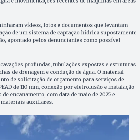
 água e movimentações recentes de máquinas em áreas
aminharam vídeos, fotos e documentos que levantam
lação de um sistema de captação hídrica supostamente
ão, apontado pelos denunciantes como possível
avações profundas, tubulações expostas e estruturas
nhas de drenagem e condução de água. O material
nto de solicitação de orçamento para serviços de
PEAD de 110 mm, conexão por eletrofusão e instalação
s de encanamento, com data de maio de 2025 e
 materiais auxiliares.