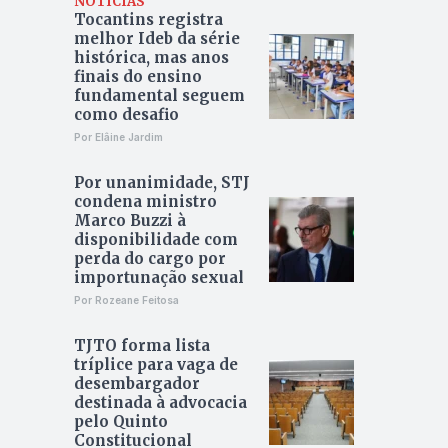
NOTÍCIAS
Tocantins registra
melhor Ideb da série
histórica, mas anos
finais do ensino
fundamental seguem
como desafio
Por Elâine Jardim
Por unanimidade, STJ
condena ministro
Marco Buzzi à
disponibilidade com
perda do cargo por
importunação sexual
Por Rozeane Feitosa
TJTO forma lista
tríplice para vaga de
desembargador
destinada à advocacia
pelo Quinto
Constitucional