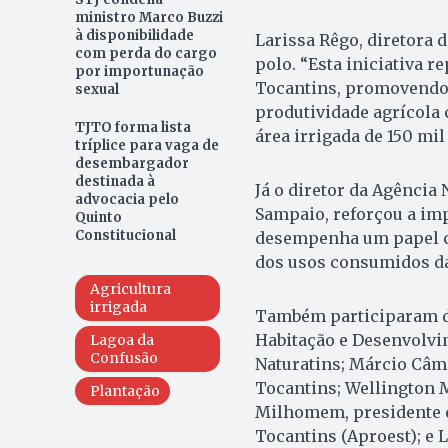
ministro Marco Buzzi
à disponibilidade
Larissa Rêgo, diretora 
com perda do cargo
polo. “Esta iniciativa 
por importunação
Tocantins, promovendo 
sexual
produtividade agrícola
TJTO forma lista
área irrigada de 150 mil
tríplice para vaga de
desembargador
destinada à
Já o diretor da Agência
advocacia pelo
Sampaio, reforçou a impo
Quinto
Constitucional
desempenha um papel cr
dos usos consumidos da
Agricultura
irrigada
Também participaram da
Habitação e Desenvolvi
Lagoa da
Confusão
Naturatins; Márcio Câm
Tocantins; Wellington 
Plantação
Milhomem, presidente d
Tocantins (Aproest); e 