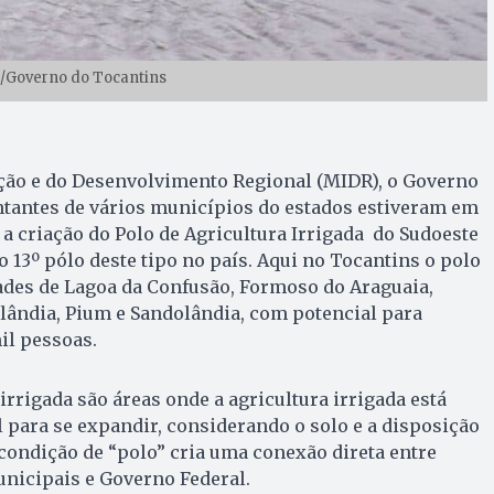
o/Governo do Tocantins
ação e do Desenvolvimento Regional (MIDR), o Governo
ntantes de vários municípios do estados estiveram em
a criação do Polo de Agricultura Irrigada do Sudoeste
o 13º pólo deste tipo no país. Aqui no Tocantins o polo
ades de Lagoa da Confusão, Formoso do Araguaia,
talândia, Pium e Sandolândia, com potencial para
mil pessoas.
irrigada são áreas onde a agricultura irrigada está
 para se expandir, considerando o solo e a disposição
 condição de “polo” cria uma conexão direta entre
unicipais e Governo Federal.