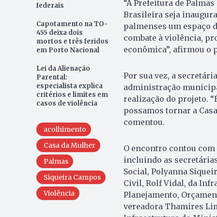
“A Prefeitura de Palmas
federais
Brasileira seja inaugur
Capotamento na TO-
palmenses um espaço de 
455 deixa dois
combate à violência, 
mortos e três feridos
econômica”, afirmou o 
em Porto Nacional
Lei da Alienação
Por sua vez, a secretár
Parental:
especialista explica
administração municipa
critérios e limites em
realização do projeto. 
casos de violência
possamos tornar a Casa
comentou.
acolhimento
Casa da Mulher
O encontro contou com a
incluindo as secretária
Palmas
Social, Polyanna Siquei
Siqueira Campos
Civil, Rolf Vidal, da In
Violência
Planejamento, Orçament
vereadora Thamires Lim