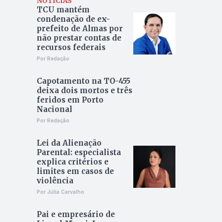
NOTÍCIAS
TCU mantém
condenação de ex-
prefeito de Almas por
não prestar contas de
recursos federais
Por Redação
Capotamento na TO-455
deixa dois mortos e três
feridos em Porto
Nacional
Por Redação
Lei da Alienação
Parental: especialista
explica critérios e
limites em casos de
violência
Por Júlia Carvalho
Pai e empresário de