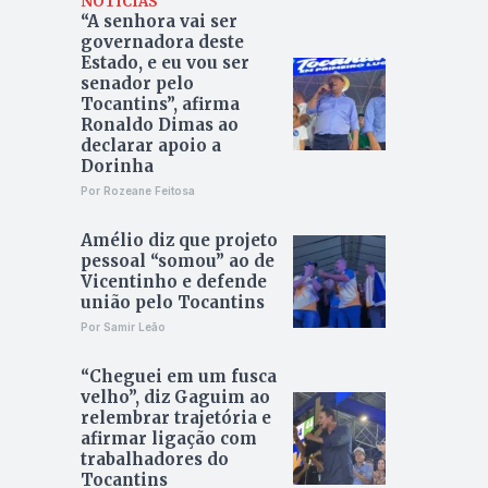
NOTÍCIAS
“A senhora vai ser
governadora deste
Estado, e eu vou ser
senador pelo
Tocantins”, afirma
Ronaldo Dimas ao
declarar apoio a
Dorinha
Por Rozeane Feitosa
Amélio diz que projeto
pessoal “somou” ao de
Vicentinho e defende
união pelo Tocantins
Por Samir Leão
“Cheguei em um fusca
velho”, diz Gaguim ao
relembrar trajetória e
afirmar ligação com
trabalhadores do
Tocantins