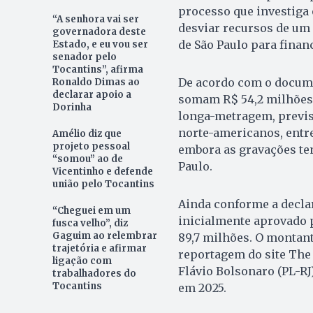
processo que investiga 
“A senhora vai ser
desviar recursos de um 
governadora deste
de São Paulo para financ
Estado, e eu vou ser
senador pelo
Tocantins”, afirma
De acordo com o docume
Ronaldo Dimas ao
declarar apoio a
somam R$ 54,2 milhões 
Dorinha
longa-metragem, previst
norte-americanos, entre 
Amélio diz que
projeto pessoal
embora as gravações te
“somou” ao de
Paulo.
Vicentinho e defende
união pelo Tocantins
Ainda conforme a decla
“Cheguei em um
inicialmente aprovado p
fusca velho”, diz
Gaguim ao relembrar
89,7 milhões. O montant
trajetória e afirmar
reportagem do site The 
ligação com
Flávio Bolsonaro (PL-RJ
trabalhadores do
Tocantins
em 2025.