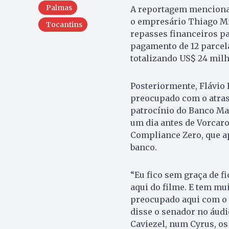
Palmas
A reportagem menciona 
o empresário Thiago Mir
Tocantins
repasses financeiros pa
pagamento de 12 parcela
totalizando US$ 24 milh
Posteriormente, Flávio
preocupado com o atras
patrocínio do Banco Mas
um dia antes de Vorcaro
Compliance Zero, que a
banco.
“Eu fico sem graça de f
aqui do filme. E tem mui
preocupado aqui com o e
disse o senador no áudi
Caviezel, num Cyrus, o