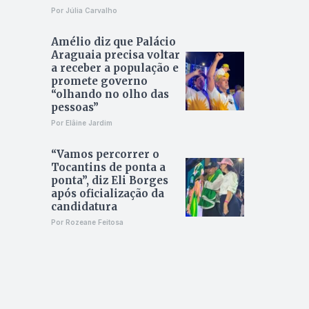
Por Júlia Carvalho
Amélio diz que Palácio
Araguaia precisa voltar
a receber a população e
promete governo
“olhando no olho das
pessoas”
Por Elâine Jardim
“Vamos percorrer o
Tocantins de ponta a
ponta”, diz Eli Borges
após oficialização da
candidatura
Por Rozeane Feitosa