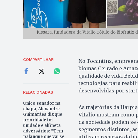
Jussara, fundadora da Vitalio, rótulo do Biofrutix 
COMPARTILHAR
No Tocantins, empreend
biomas Cerrado e Amazô
qualidade de vida. Bebi
tecnologias para reabili
desenvolvidas por star
RELACIONADAS
Único senador na
As trajetórias da Harpia
chapa, Alexandre
Vitalio mostram como pe
Guimarães diz que
prioridade foi
da sociedade podem se 
unidade e alfineta
segmentos distintos, 
adversários: “Tem
utilizam recursos da bi
palanque que vai se