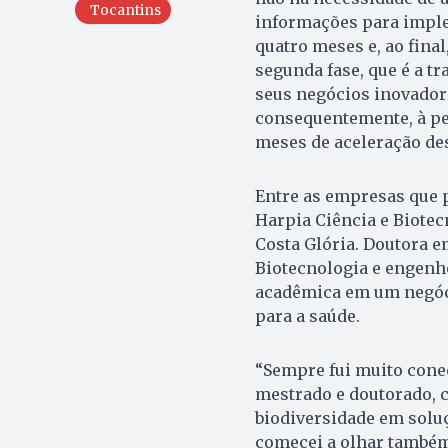
Tocantins
informações para impl
quatro meses e, ao final
segunda fase, que é a t
seus negócios inovadore
consequentemente, à pe
meses de aceleração de
Entre as empresas que p
Harpia Ciência e Biotec
Costa Glória. Doutora e
Biotecnologia e engenh
acadêmica em um negóci
para a saúde.
“Sempre fui muito cone
mestrado e doutorado, 
biodiversidade em soluç
comecei a olhar também 