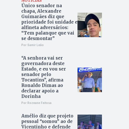
NOTÍCIAS
Único senador na
chapa, Alexandre
Guimarães diz que
prioridade foi unidade e
alfineta adversários:
“Tem palanque que vai
se desmontar”
Por Samir Leão
“A senhora vai ser
governadora deste
Estado, e eu vou ser
senador pelo
Tocantins”, afirma
Ronaldo Dimas ao
declarar apoio a
Dorinha
Por Rozeane Feitosa
Amélio diz que projeto
pessoal “somou” ao de
Vicentinho e defende