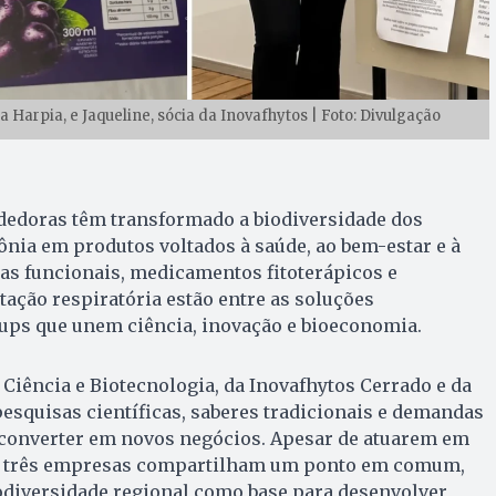
da Harpia, e Jaqueline, sócia da Inovafhytos | Foto: Divulgação
edoras têm transformado a biodiversidade dos
nia em produtos voltados à saúde, ao bem-estar e à
das funcionais, medicamentos fitoterápicos e
tação respiratória estão entre as soluções
tups que unem ciência, inovação e bioeconomia.
 Ciência e Biotecnologia, da Inovafhytos Cerrado e da
squisas científicas, saberes tradicionais e demandas
converter em novos negócios. Apesar de atuarem em
as três empresas compartilham um ponto em comum,
odiversidade regional como base para desenvolver