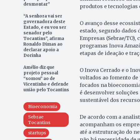
desmontar”
produtos e tecnologias
“A senhora vai ser
governadora deste
O avanço desse ecossis
Estado, e eu vou ser
estado, segundo dados d
senador pelo
Empresas (Sebrae/TO), c
Tocantins”, afirma
Ronaldo Dimas ao
programas Inova Amazôn
declarar apoio a
etapas de ideação e traç
Dorinha
Amélio diz que
O Inova Cerrado e o In
projeto pessoal
voltados ao fomento de
“somou” ao de
Vicentinho e defende
focados na bioeconomia.
união pelo Tocantins
é desenvolver soluções
sustentável dos recurso
Bioeconomia
De acordo com a analist
Sebrae
Tocantins
acompanham os empreend
até a estruturação do ne
startups
não há necessidade de u