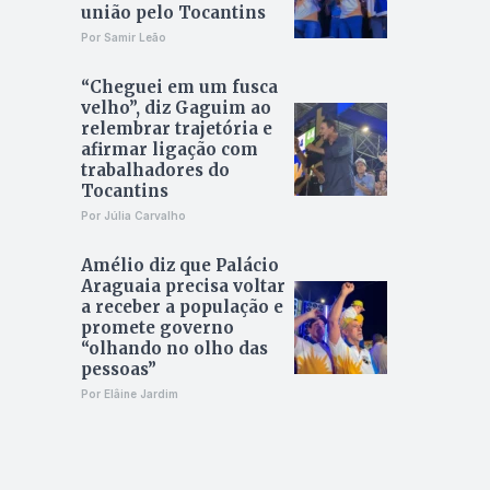
união pelo Tocantins
Por Samir Leão
“Cheguei em um fusca
velho”, diz Gaguim ao
relembrar trajetória e
afirmar ligação com
trabalhadores do
Tocantins
Por Júlia Carvalho
Amélio diz que Palácio
Araguaia precisa voltar
a receber a população e
promete governo
“olhando no olho das
pessoas”
Por Elâine Jardim