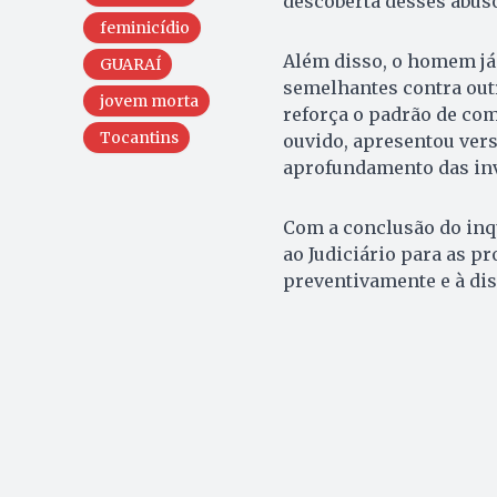
descoberta desses abuso
feminicídio
Além disso, o homem já
GUARAÍ
semelhantes contra outr
jovem morta
reforça o padrão de com
Tocantins
ouvido, apresentou vers
aprofundamento das inv
Com a conclusão do inqu
ao Judiciário para as p
preventivamente e à dis