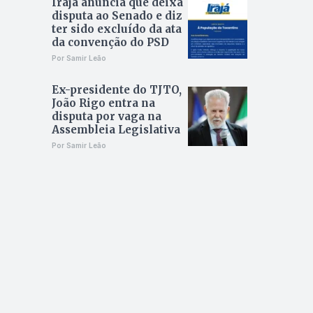
Irajá anuncia que deixa
disputa ao Senado e diz
ter sido excluído da ata
da convenção do PSD
Por Samir Leão
Ex-presidente do TJTO,
João Rigo entra na
disputa por vaga na
Assembleia Legislativa
Por Samir Leão