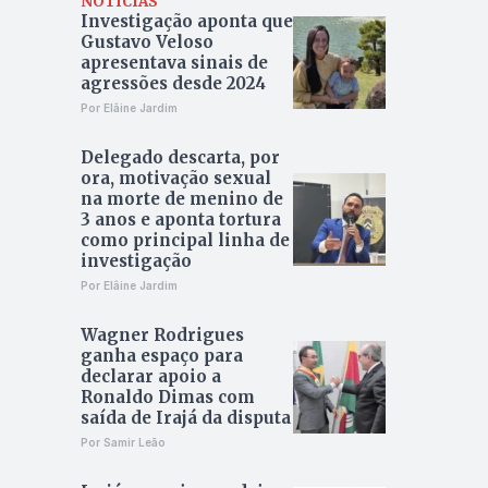
NOTÍCIAS
Investigação aponta que
Gustavo Veloso
apresentava sinais de
agressões desde 2024
Por Elâine Jardim
Delegado descarta, por
ora, motivação sexual
na morte de menino de
3 anos e aponta tortura
como principal linha de
investigação
Por Elâine Jardim
Wagner Rodrigues
ganha espaço para
declarar apoio a
Ronaldo Dimas com
saída de Irajá da disputa
Por Samir Leão