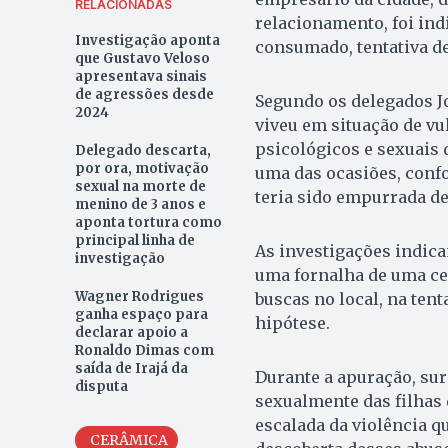
RELACIONADAS
relacionamento, foi ind
Investigação aponta
consumado, tentativa de 
que Gustavo Veloso
apresentava sinais
de agressões desde
Segundo os delegados J
2024
viveu em situação de vu
psicológicos e sexuais 
Delegado descarta,
por ora, motivação
uma das ocasiões, confo
sexual na morte de
teria sido empurrada 
menino de 3 anos e
aponta tortura como
principal linha de
As investigações indica
investigação
uma fornalha de uma ce
Wagner Rodrigues
buscas no local, na ten
ganha espaço para
hipótese.
declarar apoio a
Ronaldo Dimas com
saída de Irajá da
Durante a apuração, sur
disputa
sexualmente das filhas 
escalada da violência q
CERÂMICA