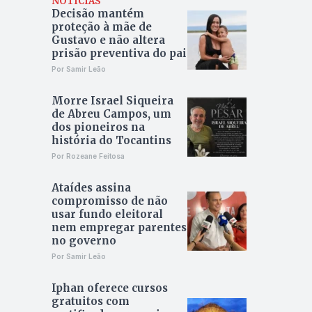
NOTÍCIAS
Decisão mantém
proteção à mãe de
Gustavo e não altera
prisão preventiva do pai
Por Samir Leão
Morre Israel Siqueira
de Abreu Campos, um
dos pioneiros na
história do Tocantins
Por Rozeane Feitosa
Ataídes assina
compromisso de não
usar fundo eleitoral
nem empregar parentes
no governo
Por Samir Leão
Iphan oferece cursos
gratuitos com