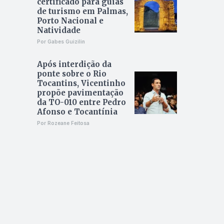
certificado para guias
de turismo em Palmas,
Porto Nacional e
Natividade
Por Gabes Guizilin
Após interdição da
ponte sobre o Rio
Tocantins, Vicentinho
propõe pavimentação
da TO-010 entre Pedro
Afonso e Tocantínia
Por Rozeane Feitosa