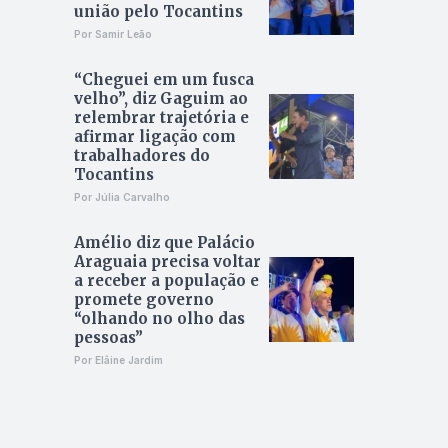
união pelo Tocantins
Por Samir Leão
“Cheguei em um fusca
velho”, diz Gaguim ao
relembrar trajetória e
afirmar ligação com
trabalhadores do
Tocantins
Por Júlia Carvalho
Amélio diz que Palácio
Araguaia precisa voltar
a receber a população e
promete governo
“olhando no olho das
pessoas”
Por Elâine Jardim