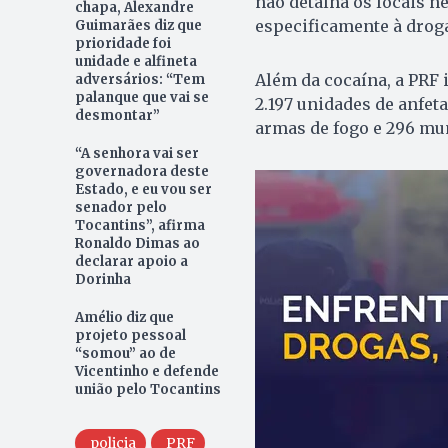
não detalha os locais n
chapa, Alexandre
especificamente à drog
Guimarães diz que
prioridade foi
unidade e alfineta
Além da cocaína, a PRF 
adversários: “Tem
palanque que vai se
2.197 unidades de anfe
desmontar”
armas de fogo e 296 mu
“A senhora vai ser
governadora deste
Estado, e eu vou ser
senador pelo
Tocantins”, afirma
Ronaldo Dimas ao
declarar apoio a
Dorinha
Amélio diz que
projeto pessoal
“somou” ao de
Vicentinho e defende
união pelo Tocantins
policia
PRF