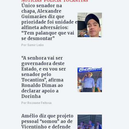
NOTÍCIAS
POLÍCIA
TOCANTINS
Único senador na
chapa, Alexandre
Guimarães diz que
prioridade foi unidade e
alfineta adversários:
“Tem palanque que vai
se desmontar”
Por Samir Leão
“A senhora vai ser
governadora deste
Estado, e eu vou ser
senador pelo
Tocantins”, afirma
Ronaldo Dimas ao
declarar apoio a
Dorinha
Por Rozeane Feitosa
Amélio diz que projeto
pessoal “somou” ao de
Vicentinho e defende