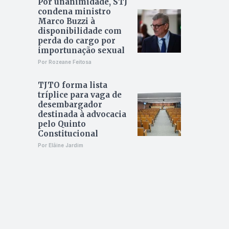
Por unanimidade, STJ
condena ministro
Marco Buzzi à
disponibilidade com
perda do cargo por
importunação sexual
Por Rozeane Feitosa
TJTO forma lista
tríplice para vaga de
desembargador
destinada à advocacia
pelo Quinto
Constitucional
Por Elâine Jardim