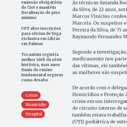
As técnicas Amanda Rodr
emissão obrigatória
do Ciot e mantém
da Silva, de 22 anos, se
fiscalização do piso
Marcos Vinícius confes
mínimo
Marcela. Os suspeitos e
UFT abre inscrições
Pereira da Silva, de 75 
para oficina de Yoga
Raymundo Fernandes Mor
exclusiva em Libras
em Palmas
Segundo a investigação,
Tocantins registra
medicamento nos pacien
melhor Ideb da série
histórica, mas anos
das vítimas, ele também 
finais do ensino
as mulheres são suspeit
fundamental seguem
como desafio
De acordo com o delega
Homicídios e Proteção à
Crime
crime em um interrogat
Homicidio
do circuito interno de 
Hospital
também estava trabalha
(UTI) pediátrica de out