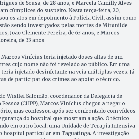
igues de Sousa, de 28 anos, e Marcela Camilly Alves
riam cúmplices do suspeito. Nesta terça-feira, 20,
sou os atos em depoimento à Polícia Civil, assim como
stão sendo investigados pelas mortes de Miranilde
anos, João Clemente Pereira, de 63 anos, e Marcos
eira, de 33 anos.
 Marcos Vinícius teria injetado doses altas de um
tes cujo nome não foi revelado ao público. Em uma
teria injetado desinfetante na veia múltiplas vezes. Já
as de participar dos crimes ao apoiar o técnico.
do Wisllei Salomão, coordenador da Delegacia de
 Pessoa (CHPP), Marcos Vinícius chegou a negar o
ório, mas confessou após ser confrontado com vídeos
segurança do hospital que mostram a ação. O técnico
ndo em outro local: uma Unidade de Terapia Intensiva
ro hospital particular em Taguatinga. A investigação