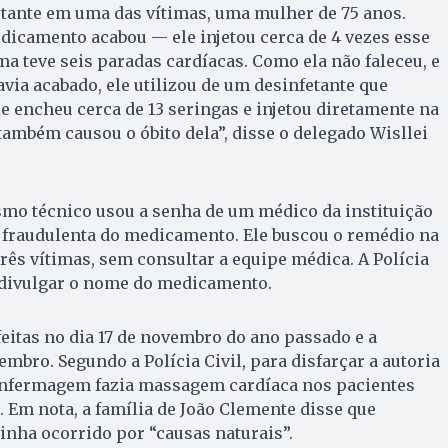
etante em uma das vítimas, uma mulher de 75 anos.
dicamento acabou — ele injetou cerca de 4 vezes esse
a teve seis paradas cardíacas. Como ela não faleceu, e
ia acabado, ele utilizou de um desinfetante que
Ele encheu cerca de 13 seringas e injetou diretamente na
 também causou o óbito dela”, disse o delegado Wisllei
smo técnico usou a senha de um médico da instituição
a fraudulenta do medicamento. Ele buscou o remédio na
três vítimas, sem consultar a equipe médica. A Polícia
o divulgar o nome do medicamento.
eitas no dia 17 de novembro do ano passado e a
zembro. Segundo a Polícia Civil, para disfarçar a autoria
 enfermagem fazia massagem cardíaca nos pacientes
. Em nota, a família de João Clemente disse que
tinha ocorrido por “causas naturais”.