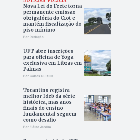
NOTÍCIAS
POLÍCIA
Nova Lei do Frete torna
permanente emissão
obrigatória do Ciot e
mantém fiscalização do
piso mínimo
Por Redação
UFT abre inscrições
para oficina de Yoga
exclusiva em Libras em
Palmas
Por Gabes Guizilin
Tocantins registra
melhor Ideb da série
histórica, mas anos
finais do ensino
fundamental seguem
como desafio
Por Elâine Jardim