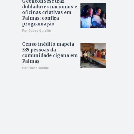
GeekconSesc traz
dubladores nacionais e
oficinas criativas em
Palmas; confira
programação
Por Gabes Guizilin
Censo inédito mapeia
335 pessoas da
comunidade cigana em
Palmas
Por Elâine Jardim