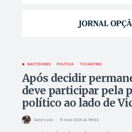
BASTIDORES
POLÍTICA
TOCANTINS
Após decidir permane
deve participar pela 
político ao lado de V
Samir Leão
15 maio 2026 às 18h03