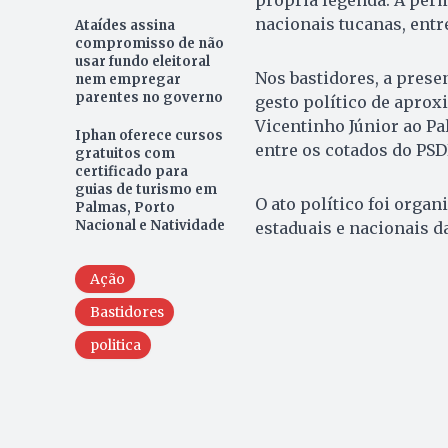
própria legenda. A per
nacionais tucanas, entr
Ataídes assina
compromisso de não
usar fundo eleitoral
Nos bastidores, a prese
nem empregar
parentes no governo
gesto político de aprox
Vicentinho Júnior ao Pa
Iphan oferece cursos
entre os cotados do PS
gratuitos com
certificado para
guias de turismo em
O ato político foi orga
Palmas, Porto
Nacional e Natividade
estaduais e nacionais da
Ação
Bastidores
politica