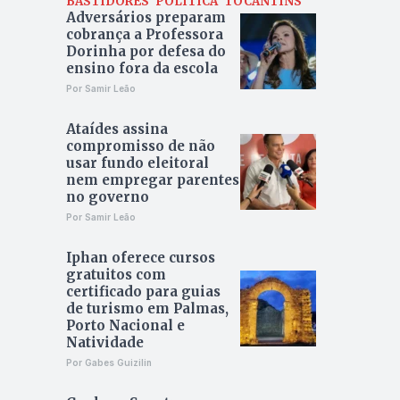
BASTIDORES
POLÍTICA
TOCANTINS
Adversários preparam
cobrança a Professora
Dorinha por defesa do
ensino fora da escola
Por Samir Leão
Ataídes assina
compromisso de não
usar fundo eleitoral
nem empregar parentes
no governo
Por Samir Leão
Iphan oferece cursos
gratuitos com
certificado para guias
de turismo em Palmas,
Porto Nacional e
Natividade
Por Gabes Guizilin