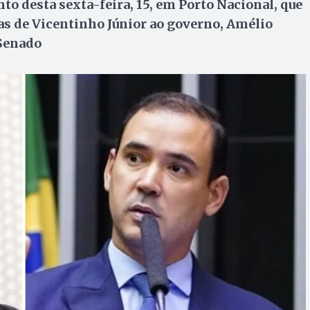
to desta sexta-feira, 15, em Porto Nacional, que
s de Vicentinho Júnior ao governo, Amélio
 Senado