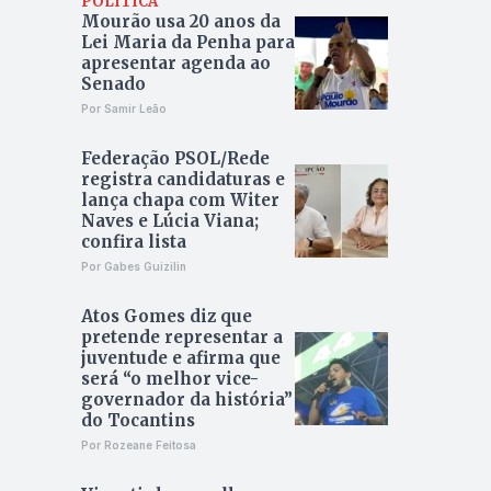
POLÍTICA
Mourão usa 20 anos da
Lei Maria da Penha para
apresentar agenda ao
Senado
Por Samir Leão
Federação PSOL/Rede
registra candidaturas e
lança chapa com Witer
Naves e Lúcia Viana;
confira lista
Por Gabes Guizilin
Atos Gomes diz que
pretende representar a
juventude e afirma que
será “o melhor vice-
governador da história”
do Tocantins
Por Rozeane Feitosa