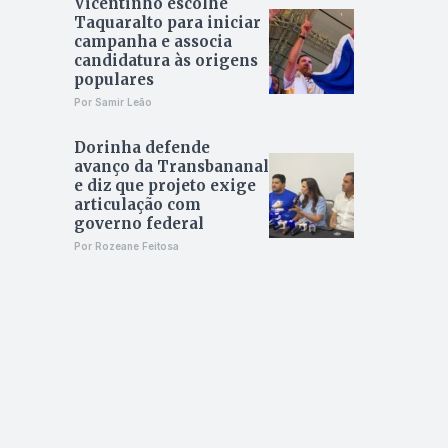
Vicentinho escolhe
Taquaralto para iniciar
campanha e associa
candidatura às origens
populares
Por Samir Leão
Dorinha defende
avanço da Transbananal
e diz que projeto exige
articulação com
governo federal
Por Rozeane Feitosa