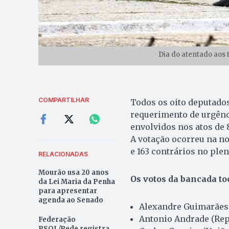
Dia do atentado aos 
COMPARTILHAR
Todos os oito deputados
requerimento de urgênci
envolvidos nos atos de 
A votação ocorreu na noi
e 163 contrários no ple
RELACIONADAS
Mourão usa 20 anos
Os votos da bancada t
da Lei Maria da Penha
para apresentar
agenda ao Senado
Alexandre Guimarães
Antonio Andrade (Rep
Federação
PSOL/Rede registra