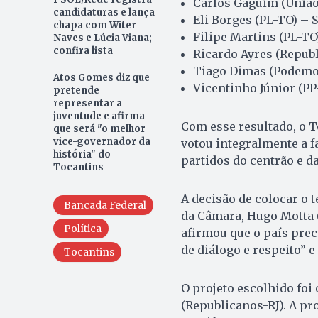
Carlos Gaguim (União
candidaturas e lança
Eli Borges (PL-TO) – 
chapa com Witer
Filipe Martins (PL-TO
Naves e Lúcia Viana;
confira lista
Ricardo Ayres (Repub
Tiago Dimas (Podemo
Atos Gomes diz que
Vicentinho Júnior (PP
pretende
representar a
juventude e afirma
Com esse resultado, o 
que será "o melhor
vice-governador da
votou integralmente a 
história" do
partidos do centrão e d
Tocantins
A decisão de colocar o 
Bancada Federal
da Câmara, Hugo Motta (
Política
afirmou que o país prec
de diálogo e respeito” e
Tocantins
O projeto escolhido foi
(Republicanos-RJ). A pr