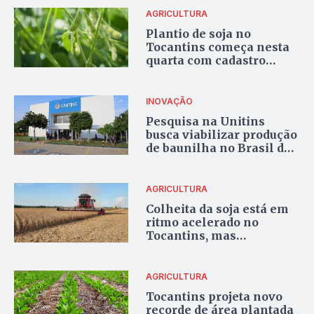
AGRICULTURA
Plantio de soja no
Tocantins começa nesta
quarta com cadastro
obrigatório na Adapec
INOVAÇÃO
Pesquisa na Unitins
busca viabilizar produção
de baunilha no Brasil de
forma inédita
AGRICULTURA
Colheita da soja está em
ritmo acelerado no
Tocantins, mas
infraestrutura preocupa
produtores
AGRICULTURA
Tocantins projeta novo
recorde de área plantada