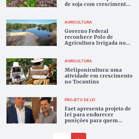
de soja com crescimento
sustentável
AGRICULTURA
Governo Federal
reconhece Polo de
Agricultura Irrigada no
Sudoeste do Tocantins, o
primeiro da região Norte
do país
AGRICULTURA
Meliponicultura: uma
atividade em crescimento
no Tocantins
PROJETO DE LEI
Faet apresenta projeto de
lei para endurecer
punições para quem
invadir propriedades
privadas