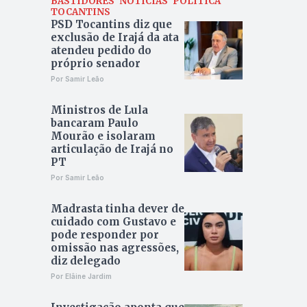
BASTIDORES
NOTÍCIAS
POLÍTICA
TOCANTINS
PSD Tocantins diz que
exclusão de Irajá da ata
atendeu pedido do
próprio senador
Por Samir Leão
Ministros de Lula
bancaram Paulo
Mourão e isolaram
articulação de Irajá no
PT
Por Samir Leão
Madrasta tinha dever de
cuidado com Gustavo e
pode responder por
omissão nas agressões,
diz delegado
Por Elâine Jardim