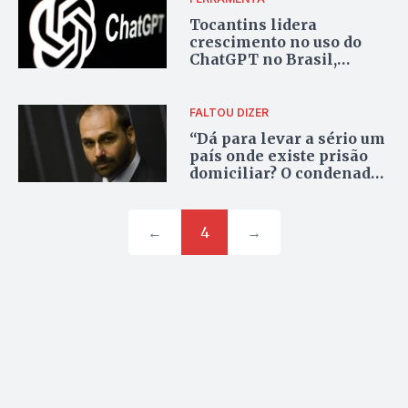
Tocantins lidera
crescimento no uso do
ChatGPT no Brasil,
segundo estudo da
OpenAI
FALTOU DIZER
“Dá para levar a sério um
país onde existe prisão
domiciliar? O condenado
é carcereiro dele
mesmo”, diz Eduardo
Bolsonaro
←
4
→