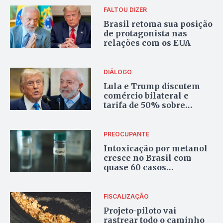
FALTOU DIZER
Brasil retoma sua posição
de protagonista nas
relações com os EUA
DIÁLOGO
Lula e Trump discutem
comércio bilateral e
tarifa de 50% sobre
produtos brasileiros em
videoconferência
PREOCUPANTE
Intoxicação por metanol
cresce no Brasil com
quase 60 casos
registrados pelo
Ministério da Saúde
FISCALIZAÇÃO
Projeto-piloto vai
rastrear todo o caminho