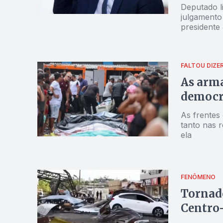
Deputado l
julgamento
presidente
prisão por 
FALTOU DIZE
As arma
democra
As frentes 
tanto nas 
ela
FENÔMENO
Tornado
Centro-