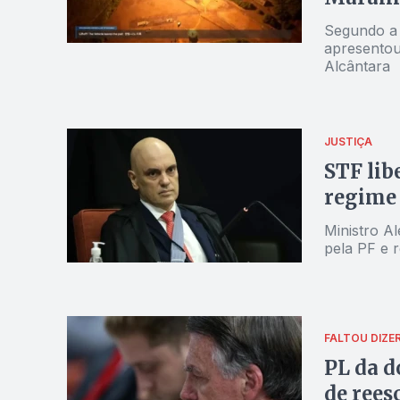
Segundo a 
apresentou
Alcântara
JUSTIÇA
STF lib
regime
Ministro A
pela PF e r
FALTOU DIZE
PL da d
de rees