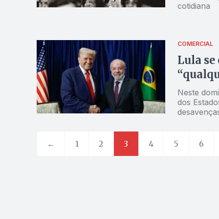
cotidiana
COMERCIAL
Lula se
“qualqu
Neste domin
dos Estado
desavenças
começar i
←
1
2
3
4
5
6