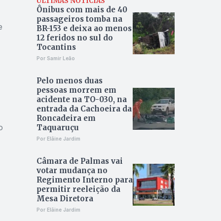
ÚLTIMAS NOTÍCIAS
Ônibus com mais de 40
passageiros tomba na
e
BR-153 e deixa ao menos
12 feridos no sul do
Tocantins
Por Samir Leão
Pelo menos duas
pessoas morrem em
acidente na TO-030, na
entrada da Cachoeira da
Roncadeira em
o
Taquaruçu
Por Elâine Jardim
Câmara de Palmas vai
votar mudança no
Regimento Interno para
permitir reeleição da
Mesa Diretora
Por Elâine Jardim