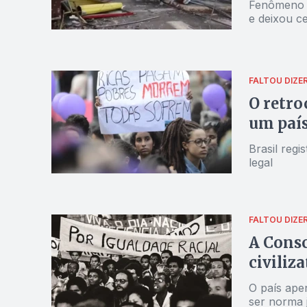
Fenômeno a
e deixou c
FALTOU DIZE
O retro
um país
Brasil regi
legal
FALTOU DIZE
A Cons
civiliz
O país ape
ser norma j