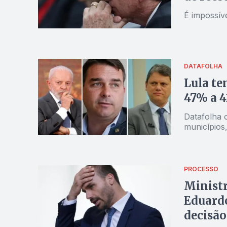
É impossív
DATAFOLHA
Lula te
47% a 4
Datafolha 
PROCESSO
Ministr
Eduardo
decisão