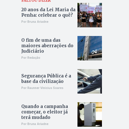
FALTOU DIZER
20 anos da Lei Maria da
Penha: celebrar o quê?
Por Bruna Ariadne
O fim de uma das
maiores aberrações do
Judiciário
Por Redação
Segurança Pública é a
base da civilização
Por Raunner Vinícius Soares
Quando a campanha
começar, o eleitor já
terá mudado
Por Bruna Ariadne