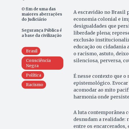
O fim de uma das
A escravidão no Brasil 
maiores aberrações
economia colonial e im
do Judiciário
desigualdades que persi
Segurança Pública é
liberdade plena; represe
a base da civilização
exclusão institucionali
educação ou cidadania a
Brasil
o racismo, astuto, deixo
silenciosa, perversa, co
Consciência
Negra
Política
É nesse contexto que o
epistemológico. Evocar 
Racismo
acomodar ao mito pacif
harmonia onde persiste 
A luta contemporânea c
desnudam a realidade: n
entre os encarcerados,