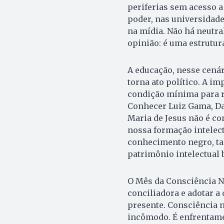
periferias sem acesso a
poder, nas universidades
na mídia. Não há neutra
opinião: é uma estrutura
A educação, nesse cenár
torna ato político. A im
condição mínima para re
Conhecer Luiz Gama, Da
Maria de Jesus não é co
nossa formação intelect
conhecimento negro, tan
patrimônio intelectual b
O Mês da Consciência Ne
conciliadora e adotar a
presente. Consciência n
incômodo. É enfrentame