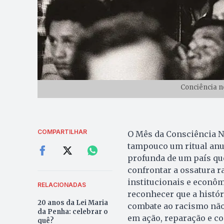
Conciência n
COMPARTILHAR
O Mês da Consciência Ne
tampouco um ritual anua
profunda de um país que
confrontar a ossatura ra
institucionais e econôm
RELACIONADAS
reconhecer que a históri
20 anos da Lei Maria
combate ao racismo não
da Penha: celebrar o
em ação, reparação e c
quê?