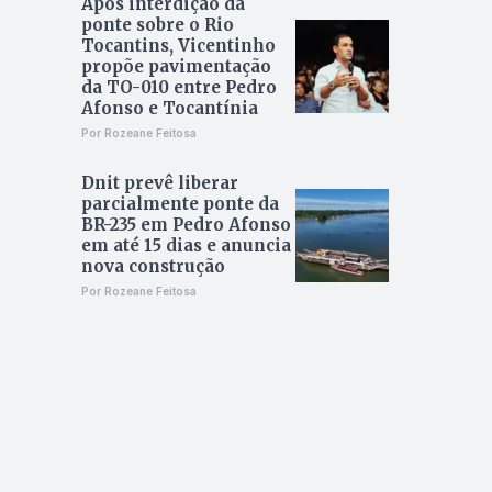
Após interdição da
ponte sobre o Rio
Tocantins, Vicentinho
propõe pavimentação
da TO-010 entre Pedro
Afonso e Tocantínia
Por Rozeane Feitosa
Dnit prevê liberar
parcialmente ponte da
BR-235 em Pedro Afonso
em até 15 dias e anuncia
nova construção
Por Rozeane Feitosa