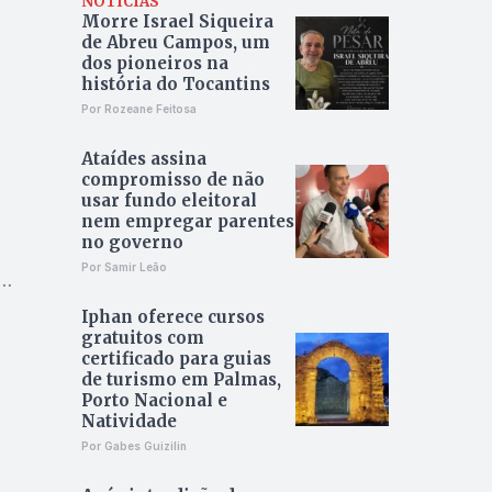
NOTÍCIAS
Morre Israel Siqueira
de Abreu Campos, um
dos pioneiros na
história do Tocantins
Por Rozeane Feitosa
Ataídes assina
compromisso de não
usar fundo eleitoral
nem empregar parentes
no governo
Por Samir Leão
e
Iphan oferece cursos
gratuitos com
certificado para guias
de turismo em Palmas,
Porto Nacional e
Natividade
Por Gabes Guizilin