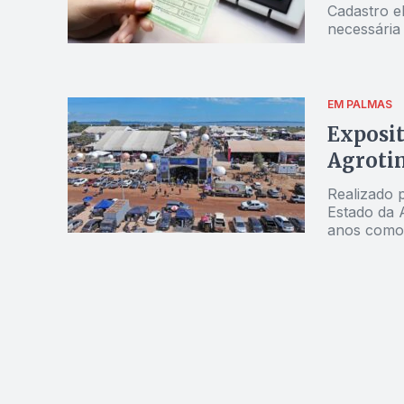
Cadastro el
necessária
EM PALMAS
Exposit
Agrotin
Realizado 
Estado da 
anos como 
os dias 13 