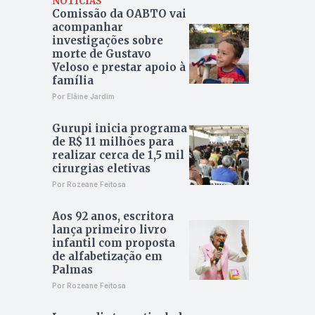
NOTÍCIAS
Comissão da OABTO vai
acompanhar
investigações sobre
morte de Gustavo
Veloso e prestar apoio à
família
Por Elâine Jardim
Gurupi inicia programa
de R$ 11 milhões para
realizar cerca de 1,5 mil
cirurgias eletivas
Por Rozeane Feitosa
Aos 92 anos, escritora
lança primeiro livro
infantil com proposta
de alfabetização em
Palmas
Por Rozeane Feitosa