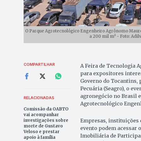
O Parque Agrotecnológico Engenheiro Agrônomo Mauro 
a 200 mil m² - Foto: Adi
COMPARTILHAR
A Feira de Tecnologia A
para expositores intere
Governo do Tocantins, p
Pecuária (Seagro), o ev
agronegócio no Brasil e 
RELACIONADAS
Agrotecnológico Engen
Comissão da OABTO
vai acompanhar
Empresas, instituições
investigações sobre
morte de Gustavo
evento podem acessar o
Veloso e prestar
Imobiliária de Particip
apoio à família