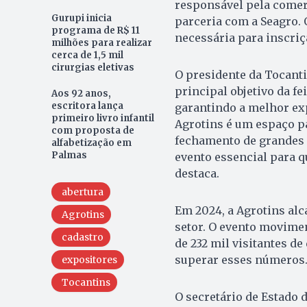
responsável pela comer
Gurupi inicia
parceria com a Seagro. 
programa de R$ 11
necessária para inscriç
milhões para realizar
cerca de 1,5 mil
cirurgias eletivas
O presidente da Tocanti
principal objetivo da fe
Aos 92 anos,
escritora lança
garantindo a melhor exp
primeiro livro infantil
Agrotins é um espaço pa
com proposta de
fechamento de grandes n
alfabetização em
Palmas
evento essencial para 
destaca.
abertura
Em 2024, a Agrotins al
Agrotins
setor. O evento movimen
cadastro
de 232 mil visitantes de
superar esses números
expositores
Tocantins
O secretário de Estado d