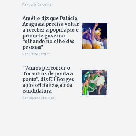
Por Júlia Carvalho
Amélio diz que Palácio
Araguaia precisa voltar
a receber a população e
promete governo
“olhando no olho das
pessoas”
Por Elâine Jardim
“Vamos percorrer o
Tocantins de ponta a
ponta”, diz Eli Borges
após oficialização da
candidatura
Por Rozeane Feitosa