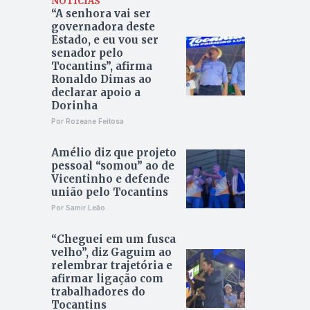
NOTÍCIAS
“A senhora vai ser
governadora deste
Estado, e eu vou ser
senador pelo
Tocantins”, afirma
Ronaldo Dimas ao
declarar apoio a
Dorinha
Por Rozeane Feitosa
Amélio diz que projeto
pessoal “somou” ao de
Vicentinho e defende
união pelo Tocantins
Por Samir Leão
“Cheguei em um fusca
velho”, diz Gaguim ao
relembrar trajetória e
afirmar ligação com
trabalhadores do
Tocantins